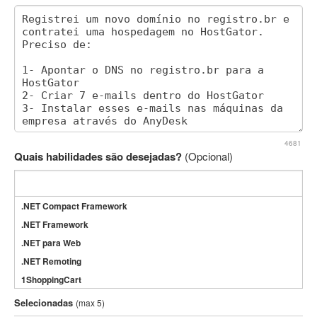
4681
Quais habilidades são desejadas?
(Opcional)
.NET Compact Framework
.NET Framework
.NET para Web
.NET Remoting
1ShoppingCart
3DS Max
Selecionadas
(max 5)
3GSM