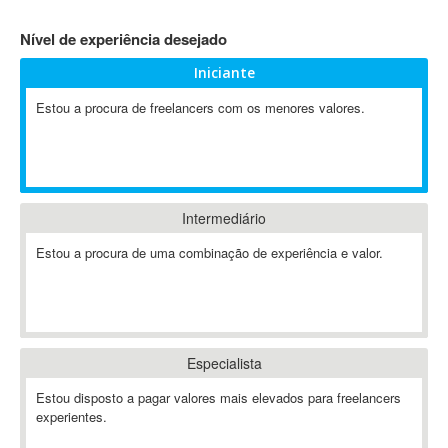
4D Dimension
Nível de experiência desejado
802.11
Iniciante
A&P
A-GPS
Estou a procura de freelancers com os menores valores.
A2Billing
AAUS Scientific Diver
Ab Initio
ABAP
Intermediário
Abaqus
Estou a procura de uma combinação de experiência e valor.
ABBYY FineReader
ABIS
AbleCommerce
Ableton
Especialista
Ableton Live
Ableton Push
Estou disposto a pagar valores mais elevados para freelancers
Abstract
experientes.
Abstract Window Toolkit (AWT)