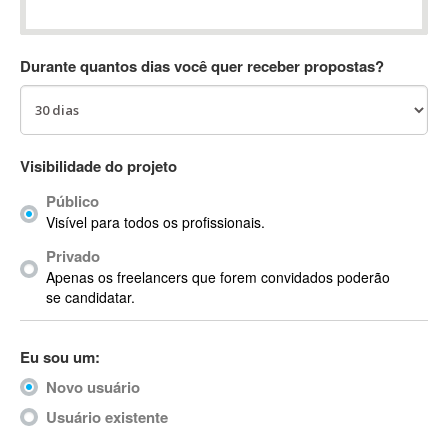
Absynth
AC Drives
Durante quantos dias você quer receber propostas?
AC3
ACARS
AccountMate
ACDSee
Visibilidade do projeto
ACID Pro
Público
ACPI
Visível para todos os profissionais.
Acrobat
Acrobat X
Privado
Apenas os freelancers que forem convidados poderão
Acronis
se candidatar.
ACT
Actian
Eu sou um:
Actimize
ActionScript
Novo usuário
ActionScript 3
Usuário existente
Active Directory