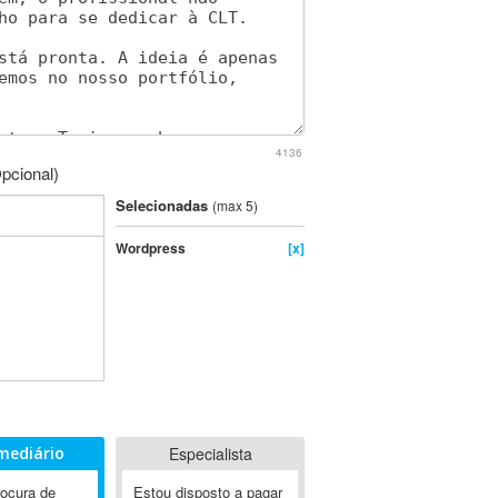
4136
pcional)
Selecionadas
(max 5)
Wordpress
[x]
mediário
Especialista
rocura de
Estou disposto a pagar