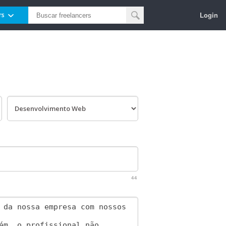
Login
rs
44