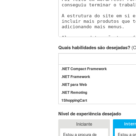
Quais habilidades são desejadas?
(O
.NET Compact Framework
.NET Framework
.NET para Web
.NET Remoting
1ShoppingCart
3DS Max
Nível de experiência desejado
3GSM
Iniciante
Inter
4D Dimension
802.11
Estou a procura de
Estou a p