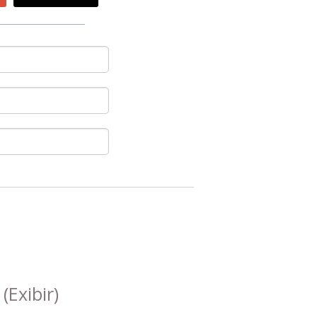
s
(Exibir)