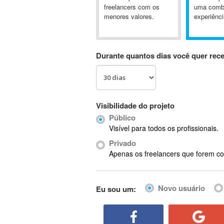
A&P
freelancers com os
uma comb
menores valores.
experiênci
A-GPS
A2Billing
AAUS Scientific Diver
Durante quantos dias você quer rec
Ab Initio
ABAP
Abaqus
ABBYY FineReader
Visibilidade do projeto
ABIS
Público
AbleCommerce
Visível para todos os profissionais.
Ableton
Privado
Ableton Live
Apenas os freelancers que forem co
Ableton Push
Abstract
Novo usuário
Eu sou um:
Abstract Window Toolkit (AWT)
Absynth
AC Drives