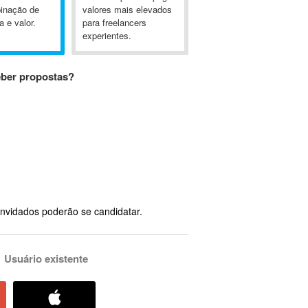
inação de
valores mais elevados
a e valor.
para freelancers
experientes.
eber propostas?
nvidados poderão se candidatar.
Usuário existente