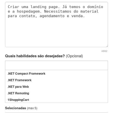
4882
Quais habilidades são desejadas?
(Opcional)
.NET Compact Framework
.NET Framework
.NET para Web
.NET Remoting
1ShoppingCart
3DS Max
Selecionadas
(max 5)
3GSM