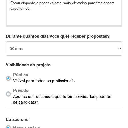
Estou disposto a pagar valores mais elevados para freelancers
Absynth
experientes.
AC Drives
AC3
ACARS
AccountMate
Durante quantos dias você quer receber propostas?
ACDSee
ACID Pro
ACPI
Visibilidade do projeto
Acrobat
Acrobat X
Público
Acronis
Visível para todos os profissionais.
ACT
Privado
Actian
Apenas os freelancers que forem convidados poderão
se candidatar.
Actimize
ActionScript
ActionScript 3
Eu sou um:
Active Directory
Novo usuário