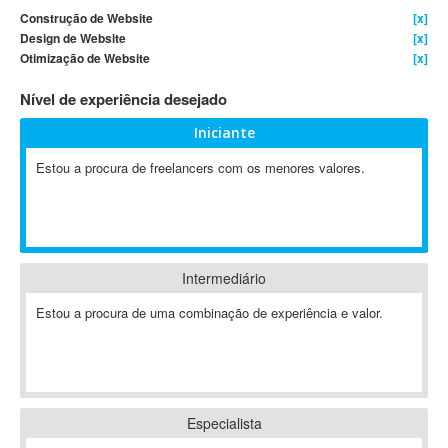
Construção de Website
[x]
4D Dimension
Design de Website
[x]
802.11
Otimização de Website
[x]
A&P
Nível de experiência desejado
A-GPS
A2Billing
Iniciante
AAUS Scientific Diver
Estou a procura de freelancers com os menores valores.
Ab Initio
ABAP
Abaqus
ABBYY FineReader
Intermediário
ABIS
AbleCommerce
Estou a procura de uma combinação de experiência e valor.
Ableton
Ableton Live
Ableton Push
Abstract
Especialista
Abstract Window Toolkit (AWT)