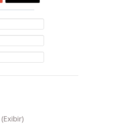
s
(Exibir)