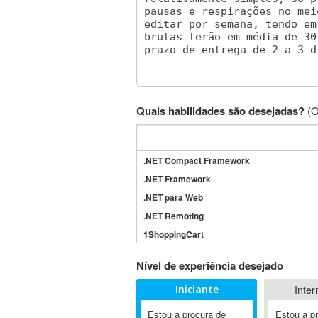
Quais habilidades são desejadas?
(O
.NET Compact Framework
.NET Framework
.NET para Web
.NET Remoting
1ShoppingCart
3DS Max
Nível de experiência desejado
3GSM
Iniciante
Inter
4D Dimension
802.11
Estou a procura de
Estou a p