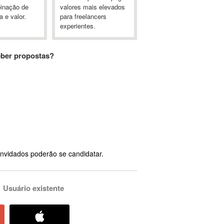
inação de
valores mais elevados
a e valor.
para freelancers
experientes.
eber propostas?
nvidados poderão se candidatar.
Usuário existente