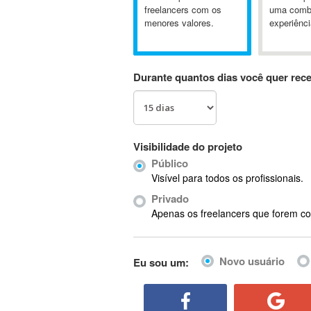
A&P
freelancers com os
uma comb
menores valores.
experiênci
A-GPS
A2Billing
AAUS Scientific Diver
Durante quantos dias você quer rec
Ab Initio
ABAP
Abaqus
ABBYY FineReader
Visibilidade do projeto
ABIS
Público
AbleCommerce
Visível para todos os profissionais.
Ableton
Privado
Ableton Live
Apenas os freelancers que forem co
Ableton Push
Abstract
Novo usuário
Eu sou um:
Abstract Window Toolkit (AWT)
Absynth
AC Drives