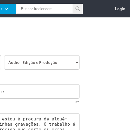
Login
rs
37