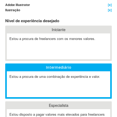
Adobe Illustrator
[x]
4D Dimension
Ilustração
[x]
802.11
Nível de experiência desejado
A&P
A-GPS
Iniciante
A2Billing
Estou a procura de freelancers com os menores valores.
AAUS Scientific Diver
Ab Initio
ABAP
Abaqus
Intermediário
ABBYY FineReader
ABIS
Estou a procura de uma combinação de experiência e valor.
AbleCommerce
Ableton
Ableton Live
Ableton Push
Especialista
Abstract
Estou disposto a pagar valores mais elevados para freelancers
Abstract Window Toolkit (AWT)