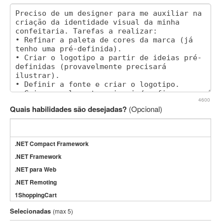
4600
Quais habilidades são desejadas?
(Opcional)
.NET Compact Framework
.NET Framework
.NET para Web
.NET Remoting
1ShoppingCart
3DS Max
Selecionadas
(max 5)
3GSM