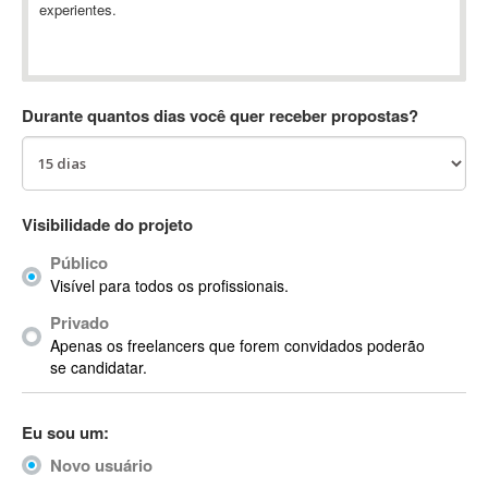
experientes.
Absynth
AC Drives
AC3
ACARS
Durante quantos dias você quer receber propostas?
AccountMate
ACDSee
ACID Pro
ACPI
Visibilidade do projeto
Acrobat
Público
Acrobat X
Visível para todos os profissionais.
Acronis
Privado
ACT
Apenas os freelancers que forem convidados poderão
Actian
se candidatar.
Actimize
ActionScript
Eu sou um:
ActionScript 3
Novo usuário
Active Directory