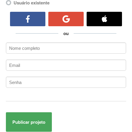
Usuário existente
ActiveCollab
ActiveX
ActiveX Data Objects (ADO)
Ada
ou
Adianti Framework
ADK
Administração
Administração Acadêmica
Administração de Artistas e Repertórios
Administração de Banco de Dados
Administração de Redes
Administração PostgreSQL
Administrador de Sistemas
ADO.NET
ADO.NET Entity Framework
Adobe After Effects
Publicar projeto
Adobe AIR