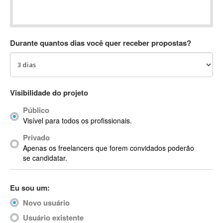
Absynth
AC Drives
AC3
Durante quantos dias você quer receber propostas?
ACARS
AccountMate
ACDSee
ACID Pro
Visibilidade do projeto
ACPI
Público
Acrobat
Visível para todos os profissionais.
Acrobat X
Privado
Acronis
Apenas os freelancers que forem convidados poderão
ACT
se candidatar.
Actian
Actimize
Eu sou um:
ActionScript
Novo usuário
ActionScript 3
Active Directory
Usuário existente