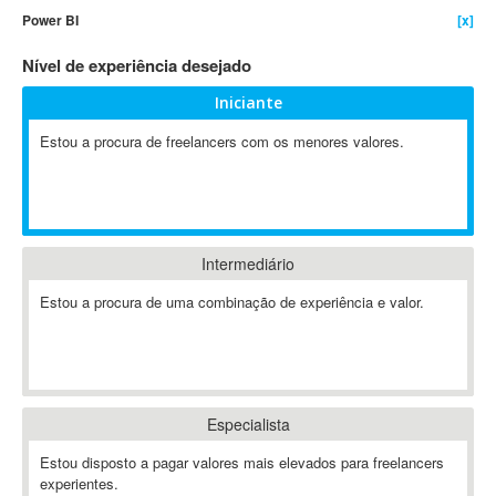
Power BI
[x]
4D Dimension
802.11
Nível de experiência desejado
A&P
Iniciante
A-GPS
Estou a procura de freelancers com os menores valores.
A2Billing
AAUS Scientific Diver
Ab Initio
ABAP
Abaqus
Intermediário
ABBYY FineReader
Estou a procura de uma combinação de experiência e valor.
ABIS
AbleCommerce
Ableton
Ableton Live
Especialista
Ableton Push
Abstract
Estou disposto a pagar valores mais elevados para freelancers
experientes.
Abstract Window Toolkit (AWT)