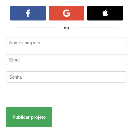
ActiveCollab
ActiveX
ActiveX Data Objects (ADO)
Ada
ou
Adianti Framework
ADK
Administração
Administração Acadêmica
Administração de Artistas e Repertórios
Administração de Banco de Dados
Administração de Redes
Administração PostgreSQL
Administrador de Sistemas
ADO.NET
ADO.NET Entity Framework
Publicar projeto
Adobe After Effects
Adobe AIR