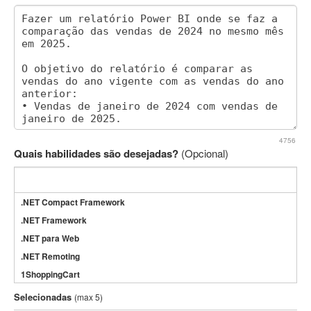
4756
Quais habilidades são desejadas?
(Opcional)
.NET Compact Framework
.NET Framework
.NET para Web
.NET Remoting
1ShoppingCart
3DS Max
Selecionadas
(max 5)
3GSM