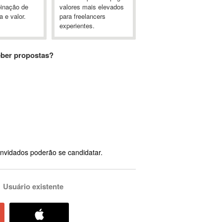
inação de
valores mais elevados
a e valor.
para freelancers
experientes.
eber propostas?
nvidados poderão se candidatar.
Usuário existente