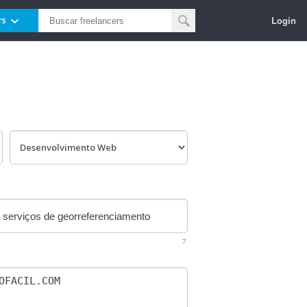
Login
rs
7