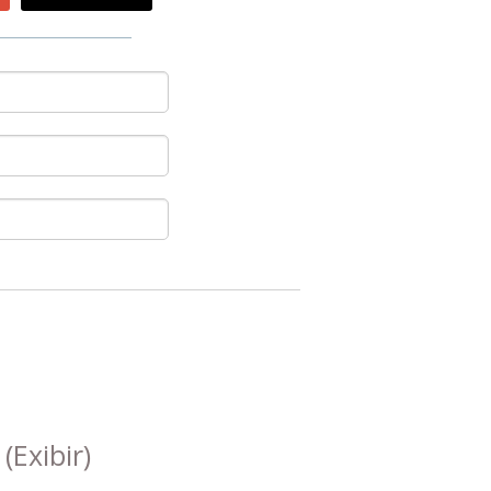
s
(Exibir)