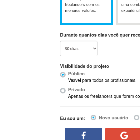
A&P
freelancers com os
uma comb
menores valores.
experiênci
A-GPS
A2Billing
AAUS Scientific Diver
Durante quantos dias você quer rec
Ab Initio
ABAP
Abaqus
ABBYY FineReader
Visibilidade do projeto
ABIS
Público
AbleCommerce
Visível para todos os profissionais.
Ableton
Privado
Ableton Live
Apenas os freelancers que forem co
Ableton Push
Abstract
Novo usuário
Eu sou um:
Abstract Window Toolkit (AWT)
Absynth
AC Drives