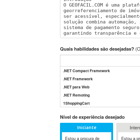
Quais habilidades são desejadas?
(O
.NET Compact Framework
.NET Framework
.NET para Web
.NET Remoting
1ShoppingCart
3DS Max
Nível de experiência desejado
3GSM
Iniciante
Inter
4D Dimension
802.11
Estou a procura de
Estou a p