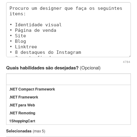
4784
Quais habilidades são desejadas?
(Opcional)
.NET Compact Framework
.NET Framework
.NET para Web
.NET Remoting
1ShoppingCart
3DS Max
Selecionadas
(max 5)
3GSM