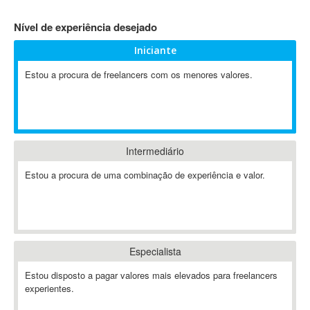
4D Dimension
Nível de experiência desejado
802.11
Iniciante
A&P
A-GPS
Estou a procura de freelancers com os menores valores.
A2Billing
AAUS Scientific Diver
Ab Initio
ABAP
Intermediário
Abaqus
Estou a procura de uma combinação de experiência e valor.
ABBYY FineReader
ABIS
AbleCommerce
Ableton
Especialista
Ableton Live
Ableton Push
Estou disposto a pagar valores mais elevados para freelancers
Abstract
experientes.
Abstract Window Toolkit (AWT)