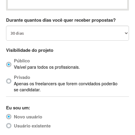
Absynth
AC Drives
Durante quantos dias você quer receber propostas?
AC3
ACARS
AccountMate
ACDSee
Visibilidade do projeto
ACID Pro
Público
ACPI
Visível para todos os profissionais.
Acrobat
Acrobat X
Privado
Apenas os freelancers que forem convidados poderão
Acronis
se candidatar.
ACT
Actian
Eu sou um:
Actimize
ActionScript
Novo usuário
ActionScript 3
Usuário existente
Active Directory