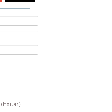
s
(Exibir)