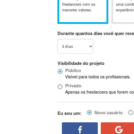
A&P
freelancers com os
uma comb
menores valores.
experiênci
A-GPS
A2Billing
AAUS Scientific Diver
Durante quantos dias você quer rec
Ab Initio
ABAP
Abaqus
ABBYY FineReader
Visibilidade do projeto
ABIS
Público
AbleCommerce
Visível para todos os profissionais.
Ableton
Privado
Ableton Live
Apenas os freelancers que forem co
Ableton Push
Abstract
Novo usuário
Eu sou um:
Abstract Window Toolkit (AWT)
Absynth
AC Drives