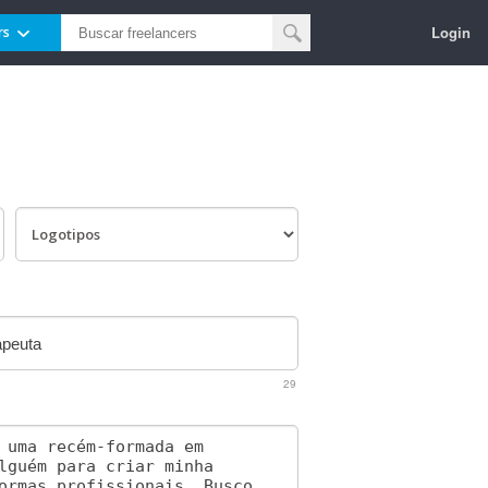
Login
rs
29