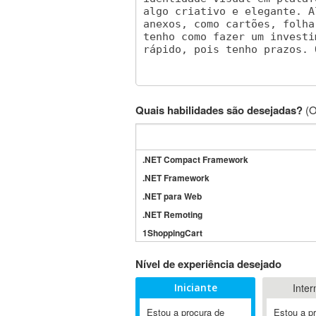
Quais habilidades são desejadas?
(O
.NET Compact Framework
.NET Framework
.NET para Web
.NET Remoting
1ShoppingCart
3DS Max
Nível de experiência desejado
3GSM
Iniciante
Inter
4D Dimension
802.11
Estou a procura de
Estou a p