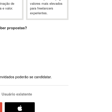
inação de
valores mais elevados
a e valor.
para freelancers
experientes.
eber propostas?
nvidados poderão se candidatar.
Usuário existente