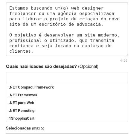
4129
Quais habilidades são desejadas?
(Opcional)
.NET Compact Framework
.NET Framework
.NET para Web
.NET Remoting
1ShoppingCart
3DS Max
Selecionadas
(max 5)
3GSM