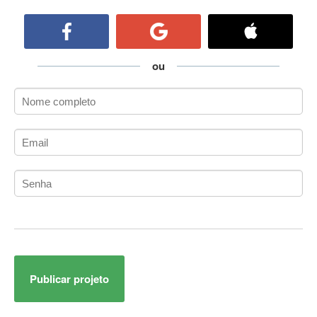
ActiveCollab
ActiveX
ActiveX Data Objects (ADO)
Ada
ou
Adianti Framework
ADK
Administração
Administração Acadêmica
Administração de Artistas e Repertórios
Administração de Banco de Dados
Administração de Redes
Administração PostgreSQL
Administrador de Sistemas
ADO.NET
ADO.NET Entity Framework
Publicar projeto
Adobe After Effects
Adobe AIR