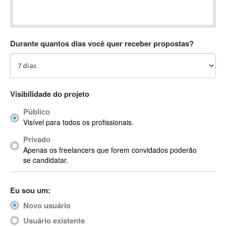
Absynth
AC Drives
AC3
Durante quantos dias você quer receber propostas?
ACARS
AccountMate
ACDSee
ACID Pro
Visibilidade do projeto
ACPI
Público
Acrobat
Visível para todos os profissionais.
Acrobat X
Privado
Acronis
Apenas os freelancers que forem convidados poderão
ACT
se candidatar.
Actian
Actimize
Eu sou um:
ActionScript
Novo usuário
ActionScript 3
Active Directory
Usuário existente