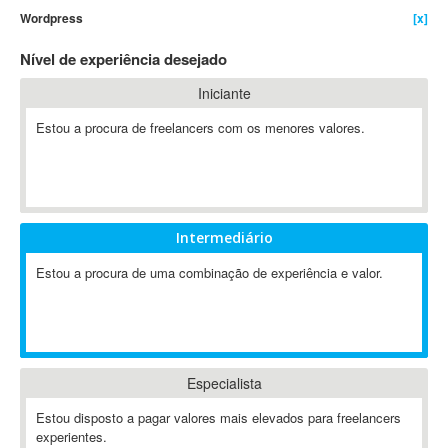
Wordpress
[x]
4D Dimension
802.11
Nível de experiência desejado
A&P
Iniciante
A-GPS
Estou a procura de freelancers com os menores valores.
A2Billing
AAUS Scientific Diver
Ab Initio
ABAP
Abaqus
Intermediário
ABBYY FineReader
Estou a procura de uma combinação de experiência e valor.
ABIS
AbleCommerce
Ableton
Ableton Live
Especialista
Ableton Push
Abstract
Estou disposto a pagar valores mais elevados para freelancers
experientes.
Abstract Window Toolkit (AWT)