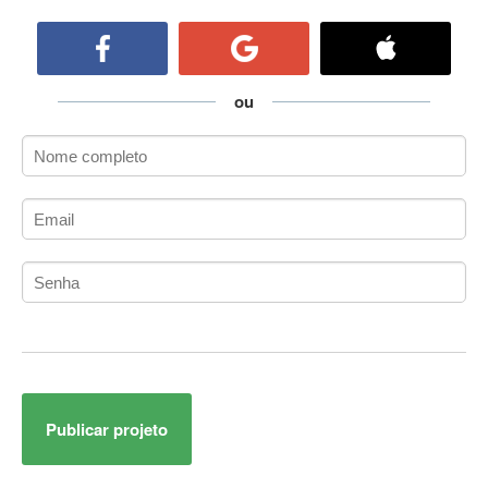
ActiveCollab
ActiveX
ActiveX Data Objects (ADO)
Ada
ou
Adianti Framework
ADK
Administração
Administração Acadêmica
Administração de Artistas e Repertórios
Administração de Banco de Dados
Administração de Redes
Administração PostgreSQL
Administrador de Sistemas
ADO.NET
ADO.NET Entity Framework
Publicar projeto
Adobe After Effects
Adobe AIR