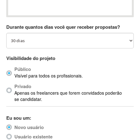
Absynth
AC Drives
AC3
Durante quantos dias você quer receber propostas?
ACARS
AccountMate
ACDSee
ACID Pro
Visibilidade do projeto
ACPI
Público
Acrobat
Visível para todos os profissionais.
Acrobat X
Privado
Acronis
Apenas os freelancers que forem convidados poderão
ACT
se candidatar.
Actian
Actimize
Eu sou um:
ActionScript
Novo usuário
ActionScript 3
Active Directory
Usuário existente