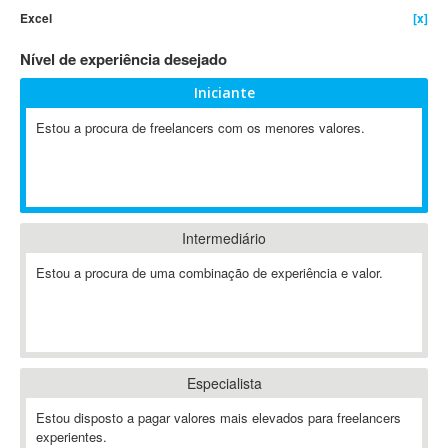
Excel
[x]
4D Dimension
802.11
Nível de experiência desejado
A&P
Iniciante
A-GPS
Estou a procura de freelancers com os menores valores.
A2Billing
AAUS Scientific Diver
Ab Initio
ABAP
Abaqus
Intermediário
ABBYY FineReader
Estou a procura de uma combinação de experiência e valor.
ABIS
AbleCommerce
Ableton
Ableton Live
Especialista
Ableton Push
Abstract
Estou disposto a pagar valores mais elevados para freelancers
experientes.
Abstract Window Toolkit (AWT)