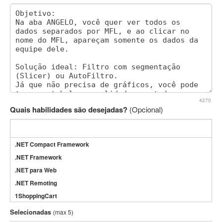
4270
Quais habilidades são desejadas?
(Opcional)
.NET Compact Framework
.NET Framework
.NET para Web
.NET Remoting
1ShoppingCart
3DS Max
Selecionadas
(max 5)
3GSM