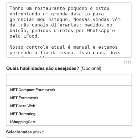
2035
Quais habilidades são desejadas?
(Opcional)
.NET Compact Framework
.NET Framework
.NET para Web
.NET Remoting
1ShoppingCart
3DS Max
Selecionadas
(max 5)
3GSM