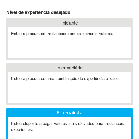
4D Dimension
Nível de experiência desejado
802.11
Iniciante
A&P
A-GPS
Estou a procura de freelancers com os menores valores.
A2Billing
AAUS Scientific Diver
Ab Initio
ABAP
Intermediário
Abaqus
Estou a procura de uma combinação de experiência e valor.
ABBYY FineReader
ABIS
AbleCommerce
Ableton
Especialista
Ableton Live
Ableton Push
Estou disposto a pagar valores mais elevados para freelancers
Abstract
experientes.
Abstract Window Toolkit (AWT)