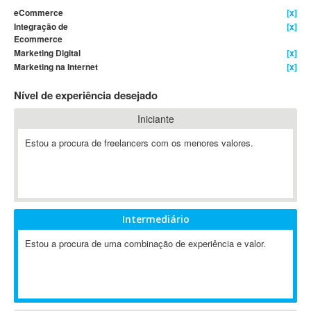
eCommerce
[x]
4D Dimension
Integração de
[x]
802.11
Ecommerce
Marketing Digital
[x]
A&P
Marketing na Internet
[x]
A-GPS
A2Billing
Nível de experiência desejado
AAUS Scientific Diver
Iniciante
Ab Initio
Estou a procura de freelancers com os menores valores.
ABAP
Abaqus
ABBYY FineReader
ABIS
AbleCommerce
Intermediário
Ableton
Estou a procura de uma combinação de experiência e valor.
Ableton Live
Ableton Push
Abstract
Abstract Window Toolkit (AWT)