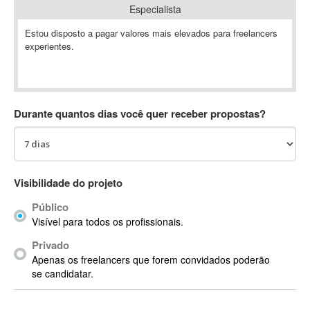
Especialista
Absynth
AC Drives
Estou disposto a pagar valores mais elevados para freelancers
experientes.
AC3
ACARS
AccountMate
ACDSee
Durante quantos dias você quer receber propostas?
ACID Pro
ACPI
Acrobat
Acrobat X
Visibilidade do projeto
Acronis
Público
ACT
Visível para todos os profissionais.
Actian
Privado
Actimize
Apenas os freelancers que forem convidados poderão
ActionScript
se candidatar.
ActionScript 3
Active Directory