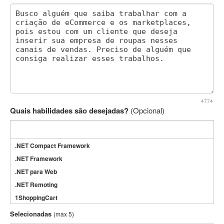
4774
Quais habilidades são desejadas?
(Opcional)
.NET Compact Framework
.NET Framework
.NET para Web
.NET Remoting
1ShoppingCart
3DS Max
Selecionadas
(max 5)
3GSM