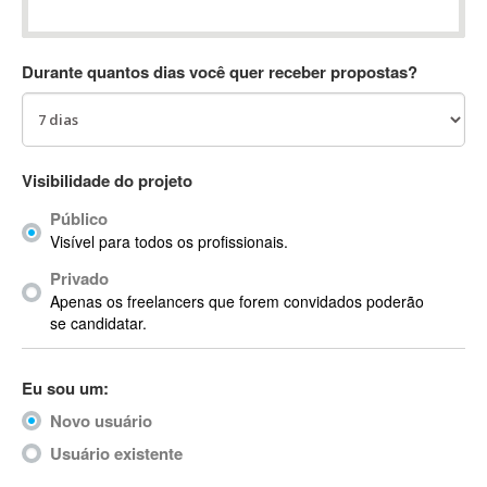
Absynth
AC Drives
Durante quantos dias você quer receber propostas?
AC3
ACARS
AccountMate
ACDSee
Visibilidade do projeto
ACID Pro
Público
ACPI
Visível para todos os profissionais.
Acrobat
Acrobat X
Privado
Apenas os freelancers que forem convidados poderão
Acronis
se candidatar.
ACT
Actian
Eu sou um:
Actimize
ActionScript
Novo usuário
ActionScript 3
Usuário existente
Active Directory