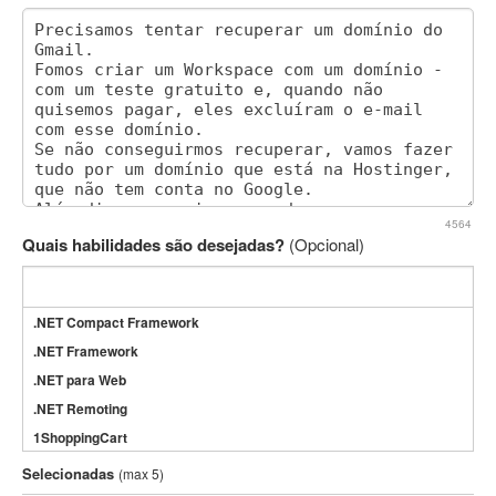
4564
Quais habilidades são desejadas?
(Opcional)
.NET Compact Framework
.NET Framework
.NET para Web
.NET Remoting
1ShoppingCart
3DS Max
Selecionadas
(max 5)
3GSM