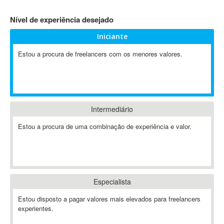
4D Dimension
Nível de experiência desejado
802.11
Iniciante
A&P
A-GPS
Estou a procura de freelancers com os menores valores.
A2Billing
AAUS Scientific Diver
Ab Initio
ABAP
Intermediário
Abaqus
Estou a procura de uma combinação de experiência e valor.
ABBYY FineReader
ABIS
AbleCommerce
Ableton
Especialista
Ableton Live
Ableton Push
Estou disposto a pagar valores mais elevados para freelancers
Abstract
experientes.
Abstract Window Toolkit (AWT)