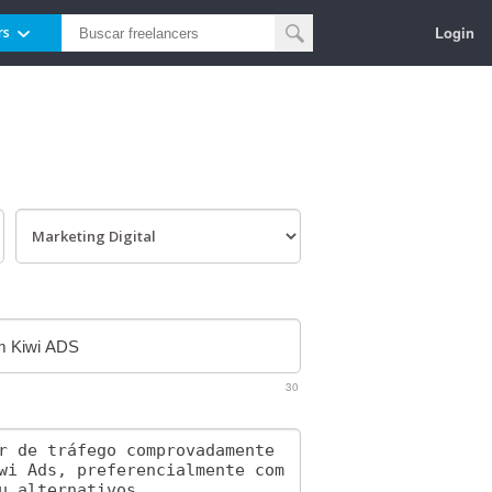
Login
rs
30