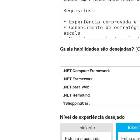
Quais habilidades são desejadas?
(O
.NET Compact Framework
.NET Framework
.NET para Web
.NET Remoting
1ShoppingCart
3DS Max
Nível de experiência desejado
3GSM
Iniciante
Inter
4D Dimension
802.11
Estou a procura de
Estou a p