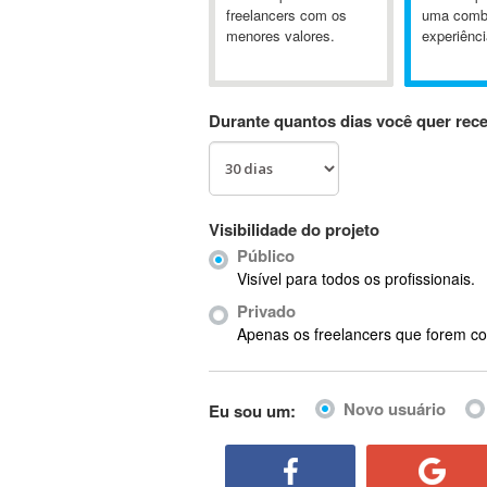
A&P
freelancers com os
uma comb
menores valores.
experiênci
A-GPS
A2Billing
AAUS Scientific Diver
Durante quantos dias você quer rec
Ab Initio
ABAP
Abaqus
ABBYY FineReader
Visibilidade do projeto
ABIS
Público
AbleCommerce
Visível para todos os profissionais.
Ableton
Privado
Ableton Live
Apenas os freelancers que forem co
Ableton Push
Abstract
Novo usuário
Eu sou um:
Abstract Window Toolkit (AWT)
Absynth
AC Drives