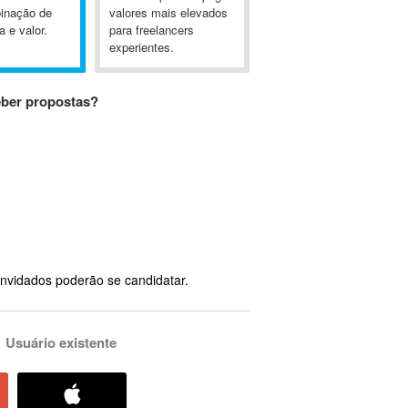
inação de
valores mais elevados
a e valor.
para freelancers
experientes.
eber propostas?
nvidados poderão se candidatar.
Usuário existente