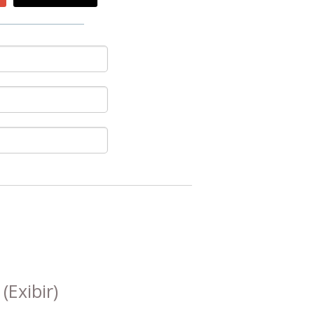
s
(Exibir)