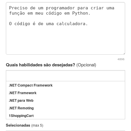
4896
Quais habilidades são desejadas?
(Opcional)
.NET Compact Framework
.NET Framework
.NET para Web
.NET Remoting
1ShoppingCart
3DS Max
Selecionadas
(max 5)
3GSM