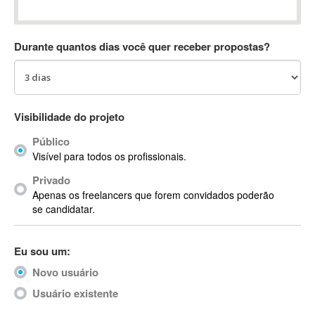
Absynth
AC Drives
Durante quantos dias você quer receber propostas?
AC3
ACARS
AccountMate
ACDSee
Visibilidade do projeto
ACID Pro
Público
ACPI
Visível para todos os profissionais.
Acrobat
Acrobat X
Privado
Apenas os freelancers que forem convidados poderão
Acronis
se candidatar.
ACT
Actian
Eu sou um:
Actimize
ActionScript
Novo usuário
ActionScript 3
Usuário existente
Active Directory