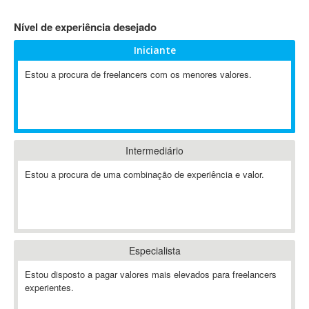
4D Dimension
Nível de experiência desejado
802.11
Iniciante
A&P
A-GPS
Estou a procura de freelancers com os menores valores.
A2Billing
AAUS Scientific Diver
Ab Initio
ABAP
Intermediário
Abaqus
Estou a procura de uma combinação de experiência e valor.
ABBYY FineReader
ABIS
AbleCommerce
Ableton
Especialista
Ableton Live
Ableton Push
Estou disposto a pagar valores mais elevados para freelancers
Abstract
experientes.
Abstract Window Toolkit (AWT)