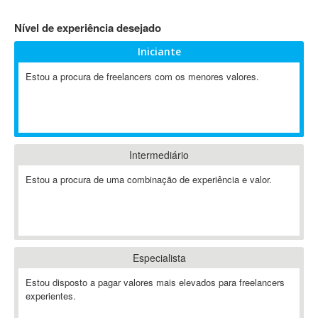
4D Dimension
Nível de experiência desejado
802.11
Iniciante
A&P
A-GPS
Estou a procura de freelancers com os menores valores.
A2Billing
AAUS Scientific Diver
Ab Initio
ABAP
Intermediário
Abaqus
Estou a procura de uma combinação de experiência e valor.
ABBYY FineReader
ABIS
AbleCommerce
Ableton
Especialista
Ableton Live
Ableton Push
Estou disposto a pagar valores mais elevados para freelancers
Abstract
experientes.
Abstract Window Toolkit (AWT)