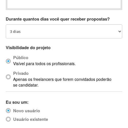
Absynth
AC Drives
Durante quantos dias você quer receber propostas?
AC3
ACARS
AccountMate
ACDSee
Visibilidade do projeto
ACID Pro
Público
ACPI
Visível para todos os profissionais.
Acrobat
Acrobat X
Privado
Apenas os freelancers que forem convidados poderão
Acronis
se candidatar.
ACT
Actian
Eu sou um:
Actimize
ActionScript
Novo usuário
ActionScript 3
Usuário existente
Active Directory