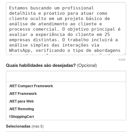
4029
Quais habilidades são desejadas?
(Opcional)
.NET Compact Framework
.NET Framework
.NET para Web
.NET Remoting
1ShoppingCart
3DS Max
Selecionadas
(max 5)
3GSM