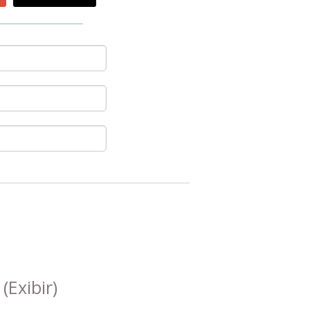
s
(Exibir)