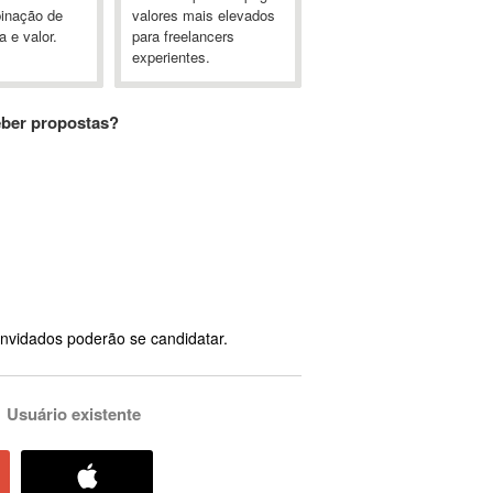
inação de
valores mais elevados
a e valor.
para freelancers
experientes.
eber propostas?
nvidados poderão se candidatar.
Usuário existente