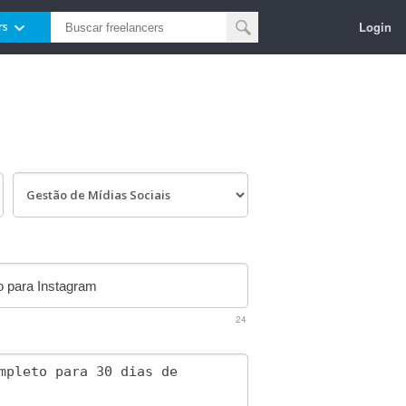
Login
rs
24