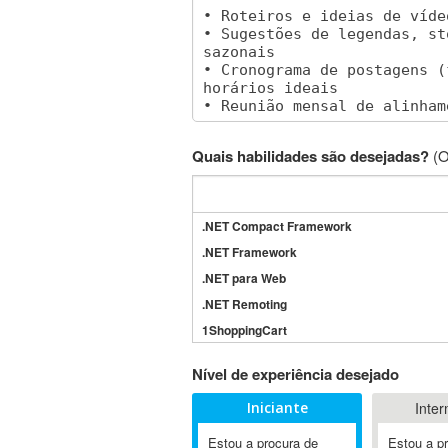
Quais habilidades são desejadas?
(O
.NET Compact Framework
.NET Framework
.NET para Web
.NET Remoting
1ShoppingCart
3DS Max
Nível de experiência desejado
3GSM
Iniciante
Inter
4D Dimension
802.11
Estou a procura de
Estou a p