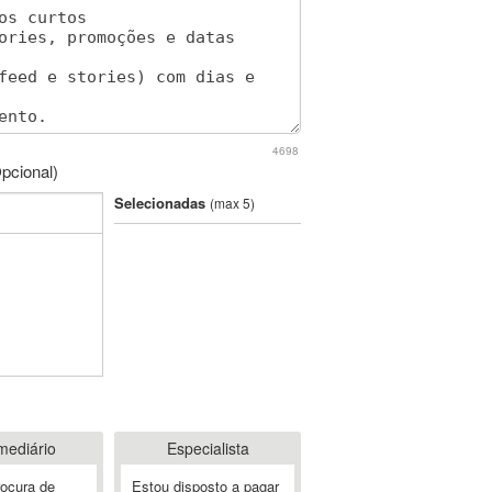
4698
pcional)
Selecionadas
(max 5)
mediário
Especialista
rocura de
Estou disposto a pagar