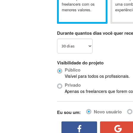
A&P
freelancers com os
uma comb
menores valores.
experiênci
A-GPS
A2Billing
AAUS Scientific Diver
Durante quantos dias você quer rec
Ab Initio
ABAP
Abaqus
ABBYY FineReader
Visibilidade do projeto
ABIS
Público
AbleCommerce
Visível para todos os profissionais.
Ableton
Privado
Ableton Live
Apenas os freelancers que forem co
Ableton Push
Abstract
Novo usuário
Eu sou um:
Abstract Window Toolkit (AWT)
Absynth
AC Drives