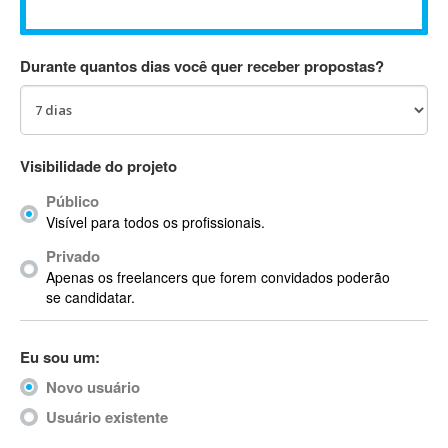
Absynth
AC Drives
Durante quantos dias você quer receber propostas?
AC3
ACARS
AccountMate
ACDSee
Visibilidade do projeto
ACID Pro
Público
ACPI
Visível para todos os profissionais.
Acrobat
Acrobat X
Privado
Apenas os freelancers que forem convidados poderão
Acronis
se candidatar.
ACT
Actian
Eu sou um:
Actimize
ActionScript
Novo usuário
ActionScript 3
Usuário existente
Active Directory