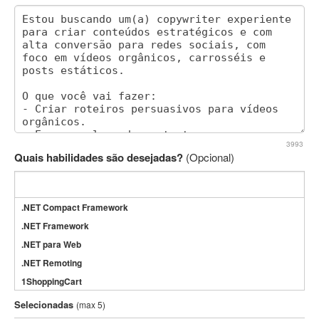
3993
Quais habilidades são desejadas?
(Opcional)
.NET Compact Framework
.NET Framework
.NET para Web
.NET Remoting
1ShoppingCart
3DS Max
Selecionadas
(max 5)
3GSM