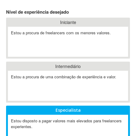
4D Dimension
Nível de experiência desejado
802.11
Iniciante
A&P
A-GPS
Estou a procura de freelancers com os menores valores.
A2Billing
AAUS Scientific Diver
Ab Initio
ABAP
Intermediário
Abaqus
Estou a procura de uma combinação de experiência e valor.
ABBYY FineReader
ABIS
AbleCommerce
Ableton
Especialista
Ableton Live
Ableton Push
Estou disposto a pagar valores mais elevados para freelancers
Abstract
experientes.
Abstract Window Toolkit (AWT)