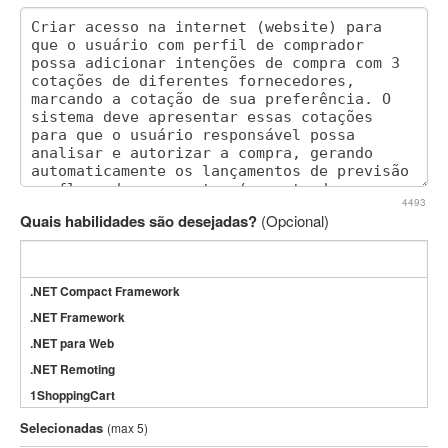
4493
Quais habilidades são desejadas?
(Opcional)
.NET Compact Framework
.NET Framework
.NET para Web
.NET Remoting
1ShoppingCart
3DS Max
Selecionadas
(max 5)
3GSM