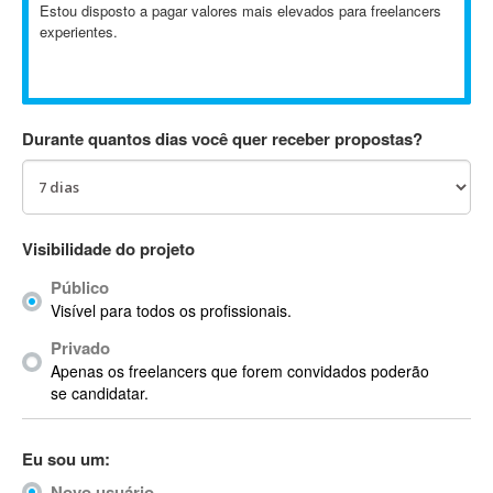
Estou disposto a pagar valores mais elevados para freelancers
Absynth
experientes.
AC Drives
AC3
ACARS
AccountMate
Durante quantos dias você quer receber propostas?
ACDSee
ACID Pro
ACPI
Visibilidade do projeto
Acrobat
Acrobat X
Público
Acronis
Visível para todos os profissionais.
ACT
Privado
Actian
Apenas os freelancers que forem convidados poderão
se candidatar.
Actimize
ActionScript
ActionScript 3
Eu sou um:
Active Directory
Novo usuário