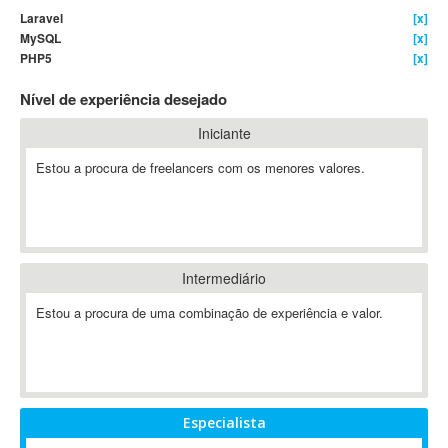
Laravel
[x]
4D Dimension
MySQL
[x]
802.11
PHP5
[x]
A&P
Nível de experiência desejado
A-GPS
A2Billing
Iniciante
AAUS Scientific Diver
Estou a procura de freelancers com os menores valores.
Ab Initio
ABAP
Abaqus
ABBYY FineReader
Intermediário
ABIS
AbleCommerce
Estou a procura de uma combinação de experiência e valor.
Ableton
Ableton Live
Ableton Push
Abstract
Especialista
Abstract Window Toolkit (AWT)