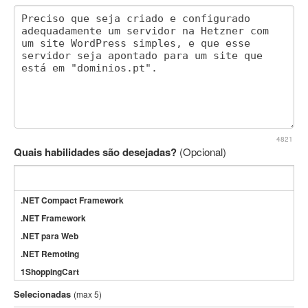
4821
Quais habilidades são desejadas?
(Opcional)
.NET Compact Framework
.NET Framework
.NET para Web
.NET Remoting
1ShoppingCart
3DS Max
Selecionadas
(max 5)
3GSM