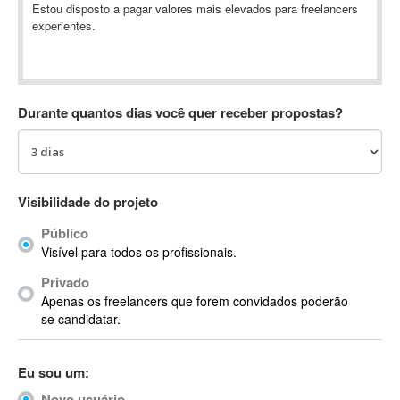
Estou disposto a pagar valores mais elevados para freelancers
Absynth
experientes.
AC Drives
AC3
ACARS
AccountMate
Durante quantos dias você quer receber propostas?
ACDSee
ACID Pro
ACPI
Visibilidade do projeto
Acrobat
Acrobat X
Público
Acronis
Visível para todos os profissionais.
ACT
Privado
Actian
Apenas os freelancers que forem convidados poderão
se candidatar.
Actimize
ActionScript
ActionScript 3
Eu sou um:
Active Directory
Novo usuário