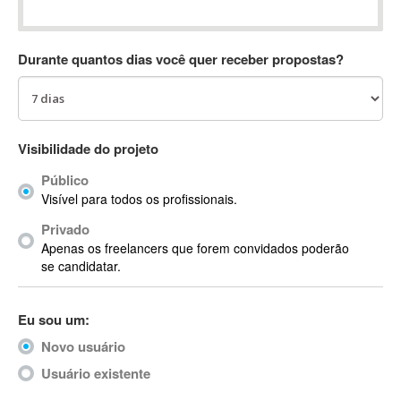
Absynth
AC Drives
Durante quantos dias você quer receber propostas?
AC3
ACARS
AccountMate
ACDSee
Visibilidade do projeto
ACID Pro
Público
ACPI
Visível para todos os profissionais.
Acrobat
Acrobat X
Privado
Apenas os freelancers que forem convidados poderão
Acronis
se candidatar.
ACT
Actian
Eu sou um:
Actimize
ActionScript
Novo usuário
ActionScript 3
Usuário existente
Active Directory