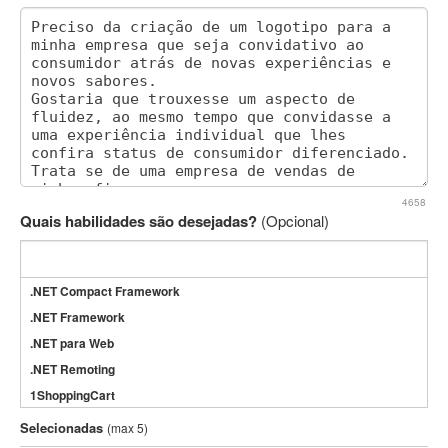
4658
Quais habilidades são desejadas?
(Opcional)
.NET Compact Framework
.NET Framework
.NET para Web
.NET Remoting
1ShoppingCart
3DS Max
Selecionadas
(max 5)
3GSM