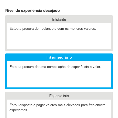
4D Dimension
Nível de experiência desejado
802.11
Iniciante
A&P
A-GPS
Estou a procura de freelancers com os menores valores.
A2Billing
AAUS Scientific Diver
Ab Initio
ABAP
Intermediário
Abaqus
Estou a procura de uma combinação de experiência e valor.
ABBYY FineReader
ABIS
AbleCommerce
Ableton
Especialista
Ableton Live
Ableton Push
Estou disposto a pagar valores mais elevados para freelancers
Abstract
experientes.
Abstract Window Toolkit (AWT)