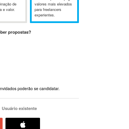
inação de
valores mais elevados
a e valor.
para freelancers
experientes.
eber propostas?
nvidados poderão se candidatar.
Usuário existente