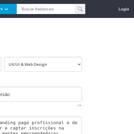
Login
rs
34