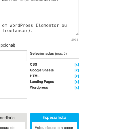
2993
pcional)
Selecionadas
(max 5)
CSS
[x]
Google Sheets
[x]
HTML
[x]
Landing Pages
[x]
Wordpress
[x]
mediário
Especialista
rocura de
Estou disposto a pagar