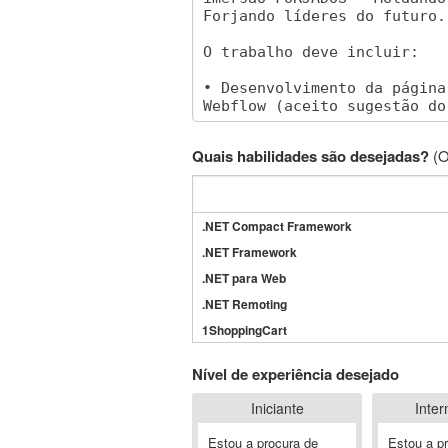
Quais habilidades são desejadas?
(O
.NET Compact Framework
.NET Framework
.NET para Web
.NET Remoting
1ShoppingCart
3DS Max
Nível de experiência desejado
3GSM
Iniciante
Inter
4D Dimension
802.11
Estou a procura de
Estou a p