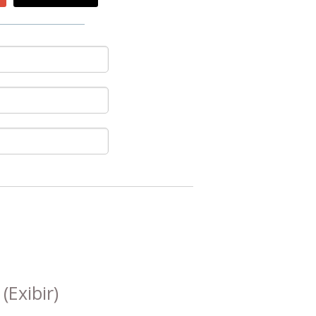
s
(Exibir)