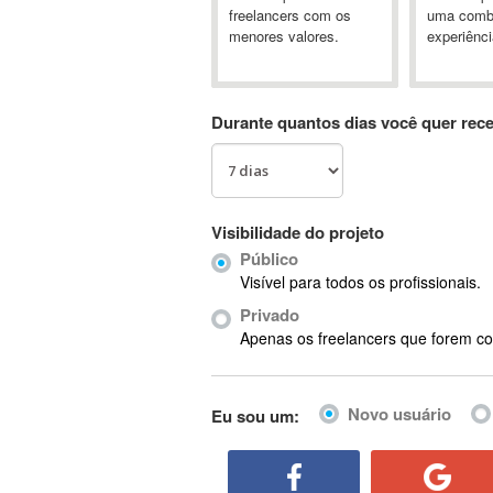
A&P
freelancers com os
uma comb
menores valores.
experiênci
A-GPS
A2Billing
AAUS Scientific Diver
Durante quantos dias você quer rec
Ab Initio
ABAP
Abaqus
ABBYY FineReader
Visibilidade do projeto
ABIS
Público
AbleCommerce
Visível para todos os profissionais.
Ableton
Privado
Ableton Live
Apenas os freelancers que forem co
Ableton Push
Abstract
Novo usuário
Eu sou um:
Abstract Window Toolkit (AWT)
Absynth
AC Drives