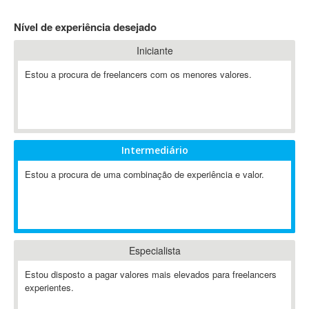
4D Dimension
Nível de experiência desejado
802.11
Iniciante
A&P
A-GPS
Estou a procura de freelancers com os menores valores.
A2Billing
AAUS Scientific Diver
Ab Initio
ABAP
Intermediário
Abaqus
Estou a procura de uma combinação de experiência e valor.
ABBYY FineReader
ABIS
AbleCommerce
Ableton
Especialista
Ableton Live
Ableton Push
Estou disposto a pagar valores mais elevados para freelancers
Abstract
experientes.
Abstract Window Toolkit (AWT)