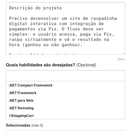
3543
Quais habilidades são desejadas?
(Opcional)
.NET Compact Framework
.NET Framework
.NET para Web
.NET Remoting
1ShoppingCart
3DS Max
Selecionadas
(max 5)
3GSM