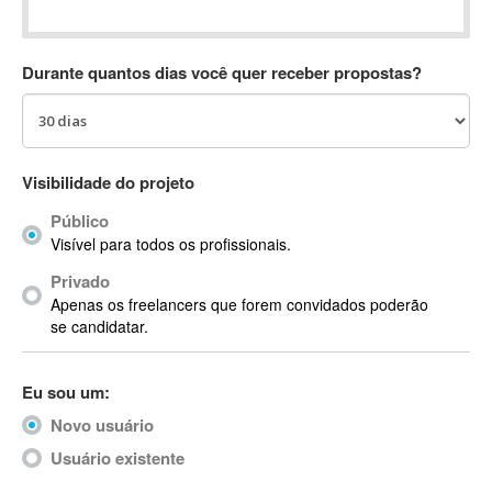
Absynth
AC Drives
Durante quantos dias você quer receber propostas?
AC3
ACARS
AccountMate
ACDSee
Visibilidade do projeto
ACID Pro
Público
ACPI
Visível para todos os profissionais.
Acrobat
Acrobat X
Privado
Apenas os freelancers que forem convidados poderão
Acronis
se candidatar.
ACT
Actian
Eu sou um:
Actimize
ActionScript
Novo usuário
ActionScript 3
Usuário existente
Active Directory