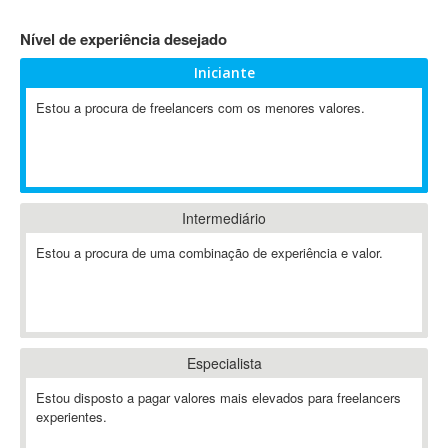
4D Dimension
Nível de experiência desejado
802.11
Iniciante
A&P
A-GPS
Estou a procura de freelancers com os menores valores.
A2Billing
AAUS Scientific Diver
Ab Initio
ABAP
Intermediário
Abaqus
Estou a procura de uma combinação de experiência e valor.
ABBYY FineReader
ABIS
AbleCommerce
Ableton
Especialista
Ableton Live
Ableton Push
Estou disposto a pagar valores mais elevados para freelancers
Abstract
experientes.
Abstract Window Toolkit (AWT)