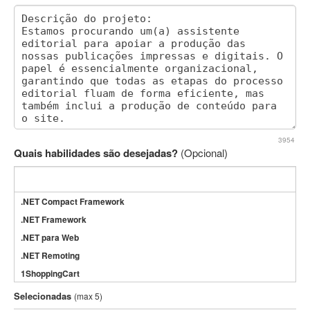
3954
Quais habilidades são desejadas?
(Opcional)
.NET Compact Framework
.NET Framework
.NET para Web
.NET Remoting
1ShoppingCart
3DS Max
Selecionadas
(max 5)
3GSM