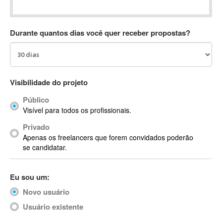
Absynth
AC Drives
Durante quantos dias você quer receber propostas?
AC3
ACARS
AccountMate
ACDSee
Visibilidade do projeto
ACID Pro
Público
ACPI
Visível para todos os profissionais.
Acrobat
Acrobat X
Privado
Apenas os freelancers que forem convidados poderão
Acronis
se candidatar.
ACT
Actian
Eu sou um:
Actimize
ActionScript
Novo usuário
ActionScript 3
Usuário existente
Active Directory