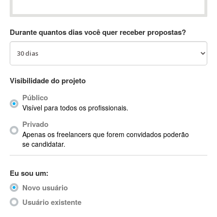
Absynth
AC Drives
Durante quantos dias você quer receber propostas?
AC3
ACARS
AccountMate
ACDSee
Visibilidade do projeto
ACID Pro
Público
ACPI
Visível para todos os profissionais.
Acrobat
Acrobat X
Privado
Apenas os freelancers que forem convidados poderão
Acronis
se candidatar.
ACT
Actian
Eu sou um:
Actimize
ActionScript
Novo usuário
ActionScript 3
Usuário existente
Active Directory