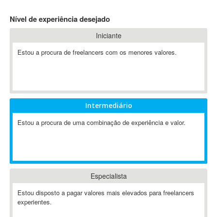
4D Dimension
Nível de experiência desejado
802.11
Iniciante
A&P
A-GPS
Estou a procura de freelancers com os menores valores.
A2Billing
AAUS Scientific Diver
Ab Initio
ABAP
Intermediário
Abaqus
Estou a procura de uma combinação de experiência e valor.
ABBYY FineReader
ABIS
AbleCommerce
Ableton
Especialista
Ableton Live
Ableton Push
Estou disposto a pagar valores mais elevados para freelancers
Abstract
experientes.
Abstract Window Toolkit (AWT)