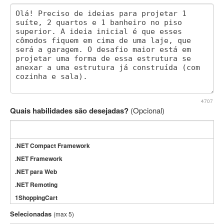
4707
Quais habilidades são desejadas?
(Opcional)
.NET Compact Framework
.NET Framework
.NET para Web
.NET Remoting
1ShoppingCart
3DS Max
Selecionadas
(max 5)
3GSM