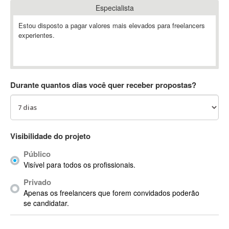
Especialista
Absynth
AC Drives
Estou disposto a pagar valores mais elevados para freelancers
experientes.
AC3
ACARS
AccountMate
ACDSee
Durante quantos dias você quer receber propostas?
ACID Pro
ACPI
Acrobat
Acrobat X
Visibilidade do projeto
Acronis
Público
ACT
Visível para todos os profissionais.
Actian
Privado
Actimize
Apenas os freelancers que forem convidados poderão
ActionScript
se candidatar.
ActionScript 3
Active Directory