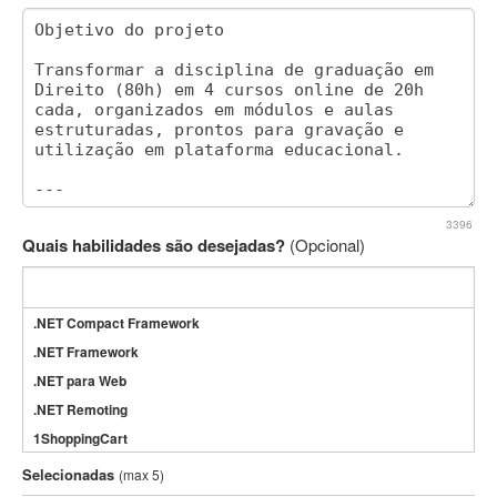
3396
Quais habilidades são desejadas?
(Opcional)
.NET Compact Framework
.NET Framework
.NET para Web
.NET Remoting
1ShoppingCart
3DS Max
Selecionadas
(max 5)
3GSM