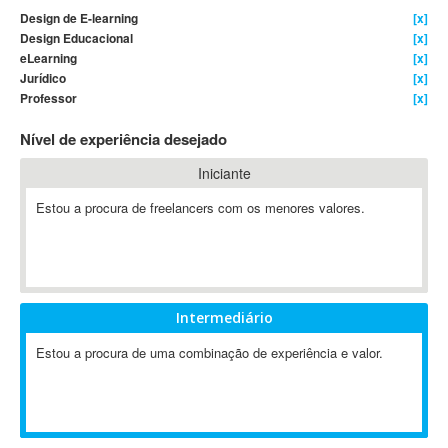
Design de E-learning
[x]
4D Dimension
Design Educacional
[x]
802.11
eLearning
[x]
A&P
Jurídico
[x]
Professor
[x]
A-GPS
A2Billing
Nível de experiência desejado
AAUS Scientific Diver
Iniciante
Ab Initio
ABAP
Estou a procura de freelancers com os menores valores.
Abaqus
ABBYY FineReader
ABIS
AbleCommerce
Intermediário
Ableton
Estou a procura de uma combinação de experiência e valor.
Ableton Live
Ableton Push
Abstract
Abstract Window Toolkit (AWT)