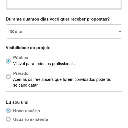
Absynth
AC Drives
Durante quantos dias você quer receber propostas?
AC3
ACARS
AccountMate
ACDSee
Visibilidade do projeto
ACID Pro
Público
ACPI
Visível para todos os profissionais.
Acrobat
Acrobat X
Privado
Apenas os freelancers que forem convidados poderão
Acronis
se candidatar.
ACT
Actian
Eu sou um:
Actimize
ActionScript
Novo usuário
ActionScript 3
Usuário existente
Active Directory