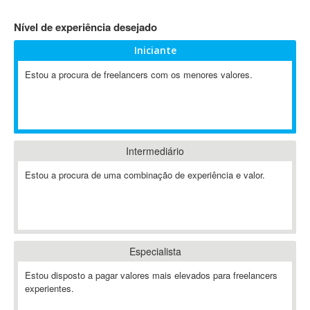
4D Dimension
Nível de experiência desejado
802.11
Iniciante
A&P
A-GPS
Estou a procura de freelancers com os menores valores.
A2Billing
AAUS Scientific Diver
Ab Initio
ABAP
Intermediário
Abaqus
Estou a procura de uma combinação de experiência e valor.
ABBYY FineReader
ABIS
AbleCommerce
Ableton
Especialista
Ableton Live
Ableton Push
Estou disposto a pagar valores mais elevados para freelancers
Abstract
experientes.
Abstract Window Toolkit (AWT)