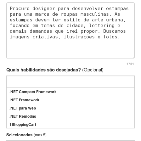
4754
Quais habilidades são desejadas?
(Opcional)
.NET Compact Framework
.NET Framework
.NET para Web
.NET Remoting
1ShoppingCart
3DS Max
Selecionadas
(max 5)
3GSM