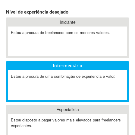
4D Dimension
Nível de experiência desejado
802.11
Iniciante
A&P
A-GPS
Estou a procura de freelancers com os menores valores.
A2Billing
AAUS Scientific Diver
Ab Initio
ABAP
Intermediário
Abaqus
Estou a procura de uma combinação de experiência e valor.
ABBYY FineReader
ABIS
AbleCommerce
Ableton
Especialista
Ableton Live
Ableton Push
Estou disposto a pagar valores mais elevados para freelancers
Abstract
experientes.
Abstract Window Toolkit (AWT)