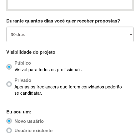
Absynth
AC Drives
Durante quantos dias você quer receber propostas?
AC3
ACARS
AccountMate
ACDSee
Visibilidade do projeto
ACID Pro
Público
ACPI
Visível para todos os profissionais.
Acrobat
Acrobat X
Privado
Apenas os freelancers que forem convidados poderão
Acronis
se candidatar.
ACT
Actian
Eu sou um:
Actimize
ActionScript
Novo usuário
ActionScript 3
Usuário existente
Active Directory