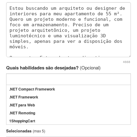
4668
Quais habilidades são desejadas?
(Opcional)
.NET Compact Framework
.NET Framework
.NET para Web
.NET Remoting
1ShoppingCart
3DS Max
Selecionadas
(max 5)
3GSM