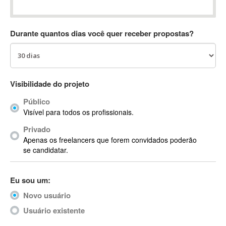
Absynth
AC Drives
Durante quantos dias você quer receber propostas?
AC3
ACARS
AccountMate
ACDSee
Visibilidade do projeto
ACID Pro
Público
ACPI
Visível para todos os profissionais.
Acrobat
Acrobat X
Privado
Apenas os freelancers que forem convidados poderão
Acronis
se candidatar.
ACT
Actian
Eu sou um:
Actimize
ActionScript
Novo usuário
ActionScript 3
Usuário existente
Active Directory