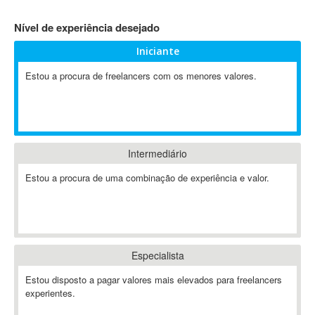
4D Dimension
Nível de experiência desejado
802.11
Iniciante
A&P
A-GPS
Estou a procura de freelancers com os menores valores.
A2Billing
AAUS Scientific Diver
Ab Initio
ABAP
Intermediário
Abaqus
Estou a procura de uma combinação de experiência e valor.
ABBYY FineReader
ABIS
AbleCommerce
Ableton
Especialista
Ableton Live
Ableton Push
Estou disposto a pagar valores mais elevados para freelancers
Abstract
experientes.
Abstract Window Toolkit (AWT)