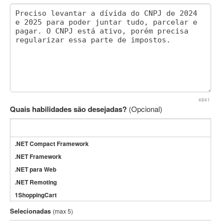
4841
Quais habilidades são desejadas?
(Opcional)
.NET Compact Framework
.NET Framework
.NET para Web
.NET Remoting
1ShoppingCart
3DS Max
Selecionadas
(max 5)
3GSM