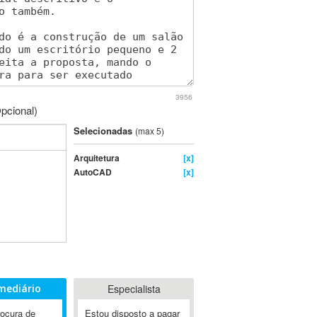
3956
pcional)
Selecionadas
(max 5)
Arquitetura
[x]
AutoCAD
[x]
mediário
Especialista
rocura de
Estou disposto a pagar