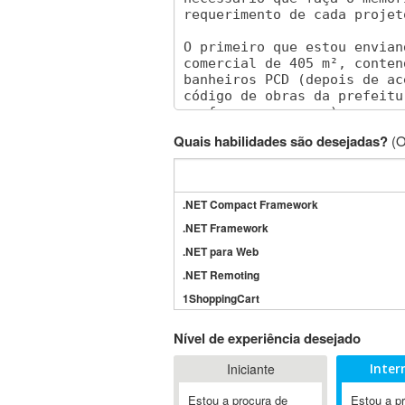
Quais habilidades são desejadas?
(O
.NET Compact Framework
.NET Framework
.NET para Web
.NET Remoting
1ShoppingCart
3DS Max
Nível de experiência desejado
3GSM
Iniciante
Inter
4D Dimension
802.11
Estou a procura de
Estou a p