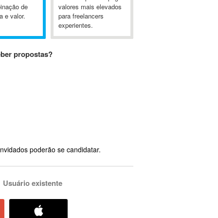
inação de
valores mais elevados
a e valor.
para freelancers
experientes.
eber propostas?
nvidados poderão se candidatar.
Usuário existente