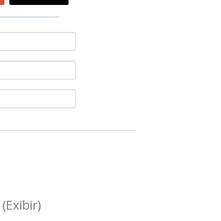
s
(Exibir)