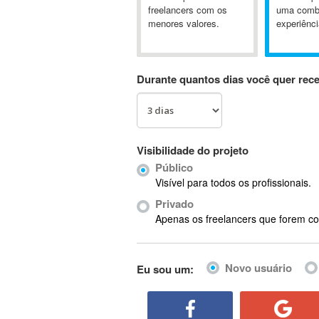
A&P
freelancers com os
uma comb
menores valores.
experiênci
A-GPS
A2Billing
AAUS Scientific Diver
Durante quantos dias você quer rec
Ab Initio
ABAP
Abaqus
ABBYY FineReader
Visibilidade do projeto
ABIS
Público
AbleCommerce
Visível para todos os profissionais.
Ableton
Privado
Ableton Live
Apenas os freelancers que forem co
Ableton Push
Abstract
Novo usuário
Eu sou um:
Abstract Window Toolkit (AWT)
Absynth
AC Drives