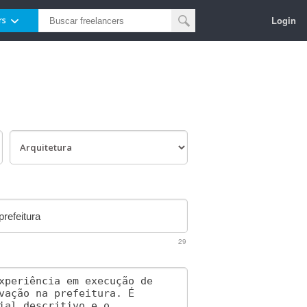
Login
rs
29