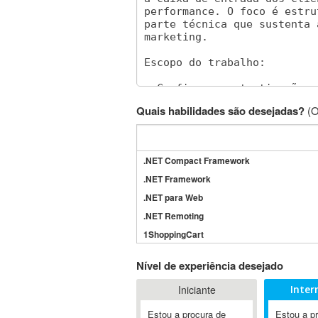
Quais habilidades são desejadas?
(O
.NET Compact Framework
.NET Framework
.NET para Web
.NET Remoting
1ShoppingCart
3DS Max
Nível de experiência desejado
3GSM
Iniciante
Inter
4D Dimension
802.11
Estou a procura de
Estou a p