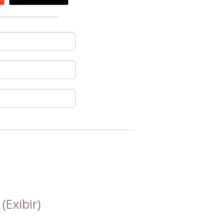
s
(Exibir)