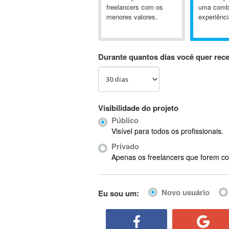
A&P
freelancers com os
uma comb
menores valores.
experiênci
A-GPS
A2Billing
AAUS Scientific Diver
Durante quantos dias você quer rec
Ab Initio
ABAP
Abaqus
ABBYY FineReader
Visibilidade do projeto
ABIS
Público
AbleCommerce
Visível para todos os profissionais.
Ableton
Privado
Ableton Live
Apenas os freelancers que forem co
Ableton Push
Abstract
Novo usuário
Eu sou um:
Abstract Window Toolkit (AWT)
Absynth
AC Drives