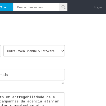
Login
rs
33