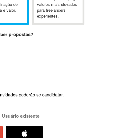
inação de
valores mais elevados
a e valor.
para freelancers
experientes.
eber propostas?
nvidados poderão se candidatar.
Usuário existente