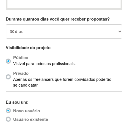
Absynth
AC Drives
Durante quantos dias você quer receber propostas?
AC3
ACARS
AccountMate
ACDSee
Visibilidade do projeto
ACID Pro
Público
ACPI
Visível para todos os profissionais.
Acrobat
Acrobat X
Privado
Apenas os freelancers que forem convidados poderão
Acronis
se candidatar.
ACT
Actian
Eu sou um:
Actimize
ActionScript
Novo usuário
ActionScript 3
Usuário existente
Active Directory