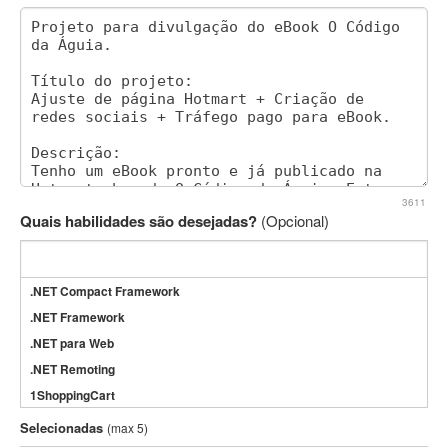
3611
Quais habilidades são desejadas?
(Opcional)
.NET Compact Framework
.NET Framework
.NET para Web
.NET Remoting
1ShoppingCart
3DS Max
Selecionadas
(max 5)
3GSM