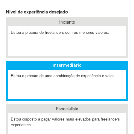
4D Dimension
Nível de experiência desejado
802.11
Iniciante
A&P
A-GPS
Estou a procura de freelancers com os menores valores.
A2Billing
AAUS Scientific Diver
Ab Initio
ABAP
Intermediário
Abaqus
Estou a procura de uma combinação de experiência e valor.
ABBYY FineReader
ABIS
AbleCommerce
Ableton
Especialista
Ableton Live
Ableton Push
Estou disposto a pagar valores mais elevados para freelancers
Abstract
experientes.
Abstract Window Toolkit (AWT)