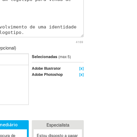
4169
pcional)
Selecionadas
(max 5)
Adobe Illustrator
[x]
Adobe Photoshop
[x]
mediário
Especialista
rocura de
Estou disposto a pagar