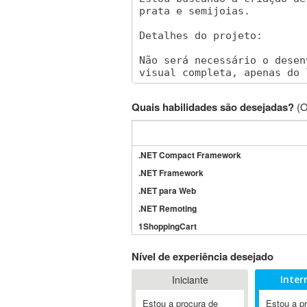
Quais habilidades são desejadas?
(O
.NET Compact Framework
.NET Framework
.NET para Web
.NET Remoting
1ShoppingCart
3DS Max
Nível de experiência desejado
3GSM
Iniciante
Inter
4D Dimension
802.11
Estou a procura de
Estou a p