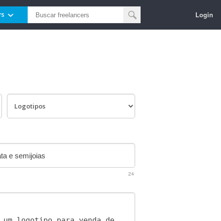
Login
rs
24