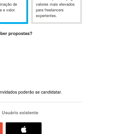
inação de
valores mais elevados
a e valor.
para freelancers
experientes.
eber propostas?
nvidados poderão se candidatar.
Usuário existente