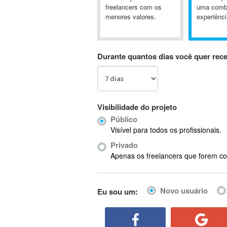
A&P
freelancers com os
uma comb
menores valores.
experiênci
A-GPS
A2Billing
AAUS Scientific Diver
Durante quantos dias você quer rec
Ab Initio
ABAP
Abaqus
ABBYY FineReader
Visibilidade do projeto
ABIS
Público
AbleCommerce
Visível para todos os profissionais.
Ableton
Privado
Ableton Live
Apenas os freelancers que forem co
Ableton Push
Abstract
Novo usuário
Eu sou um:
Abstract Window Toolkit (AWT)
Absynth
AC Drives