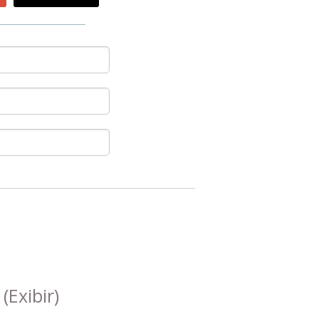
s
(Exibir)