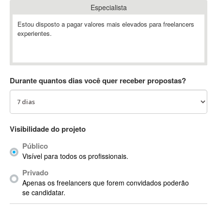
Especialista
Absynth
AC Drives
Estou disposto a pagar valores mais elevados para freelancers
experientes.
AC3
ACARS
AccountMate
ACDSee
Durante quantos dias você quer receber propostas?
ACID Pro
ACPI
Acrobat
Acrobat X
Visibilidade do projeto
Acronis
Público
ACT
Visível para todos os profissionais.
Actian
Privado
Actimize
Apenas os freelancers que forem convidados poderão
ActionScript
se candidatar.
ActionScript 3
Active Directory