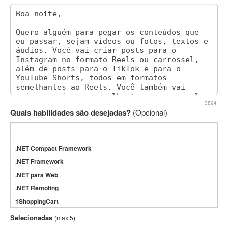
3894
Quais habilidades são desejadas?
(Opcional)
.NET Compact Framework
.NET Framework
.NET para Web
.NET Remoting
1ShoppingCart
3DS Max
Selecionadas
(max 5)
3GSM