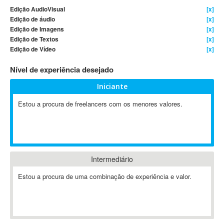
Edição AudioVisual
[x]
4D Dimension
Edição de áudio
[x]
802.11
Edição de Imagens
[x]
A&P
Edição de Textos
[x]
Edição de Vídeo
[x]
A-GPS
A2Billing
Nível de experiência desejado
AAUS Scientific Diver
Iniciante
Ab Initio
ABAP
Estou a procura de freelancers com os menores valores.
Abaqus
ABBYY FineReader
ABIS
AbleCommerce
Intermediário
Ableton
Estou a procura de uma combinação de experiência e valor.
Ableton Live
Ableton Push
Abstract
Abstract Window Toolkit (AWT)