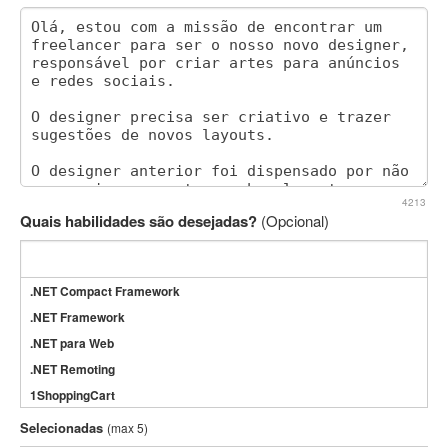
4213
Quais habilidades são desejadas?
(Opcional)
.NET Compact Framework
.NET Framework
.NET para Web
.NET Remoting
1ShoppingCart
3DS Max
Selecionadas
(max 5)
3GSM