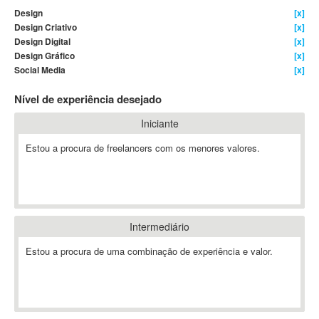
Design
[x]
4D Dimension
Design Criativo
[x]
802.11
Design Digital
[x]
A&P
Design Gráfico
[x]
Social Media
[x]
A-GPS
A2Billing
Nível de experiência desejado
AAUS Scientific Diver
Iniciante
Ab Initio
ABAP
Estou a procura de freelancers com os menores valores.
Abaqus
ABBYY FineReader
ABIS
AbleCommerce
Intermediário
Ableton
Estou a procura de uma combinação de experiência e valor.
Ableton Live
Ableton Push
Abstract
Abstract Window Toolkit (AWT)