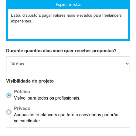
Especialista
Absynth
AC Drives
Estou disposto a pagar valores mais elevados para freelancers
experientes.
AC3
ACARS
AccountMate
ACDSee
Durante quantos dias você quer receber propostas?
ACID Pro
ACPI
Acrobat
Acrobat X
Visibilidade do projeto
Acronis
Público
ACT
Visível para todos os profissionais.
Actian
Privado
Actimize
Apenas os freelancers que forem convidados poderão
ActionScript
se candidatar.
ActionScript 3
Active Directory