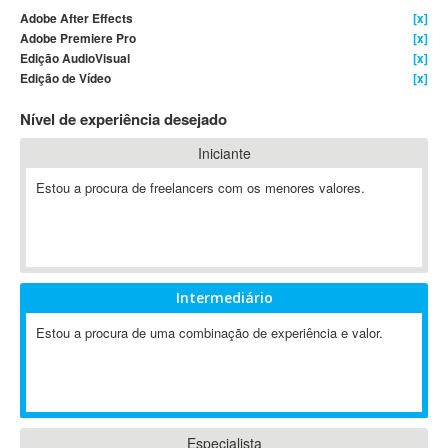
Adobe After Effects
[x]
4D Dimension
Adobe Premiere Pro
[x]
802.11
Edição AudioVisual
[x]
A&P
Edição de Vídeo
[x]
A-GPS
Nível de experiência desejado
A2Billing
Iniciante
AAUS Scientific Diver
Ab Initio
Estou a procura de freelancers com os menores valores.
ABAP
Abaqus
ABBYY FineReader
ABIS
Intermediário
AbleCommerce
Estou a procura de uma combinação de experiência e valor.
Ableton
Ableton Live
Ableton Push
Abstract
Abstract Window Toolkit (AWT)
Especialista