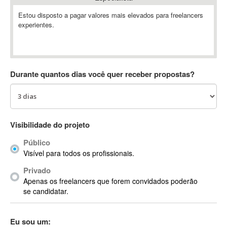
Absynth
Estou disposto a pagar valores mais elevados para freelancers
AC Drives
experientes.
AC3
ACARS
AccountMate
Durante quantos dias você quer receber propostas?
ACDSee
ACID Pro
ACPI
Acrobat
Visibilidade do projeto
Acrobat X
Acronis
Público
Visível para todos os profissionais.
ACT
Actian
Privado
Apenas os freelancers que forem convidados poderão
Actimize
se candidatar.
ActionScript
ActionScript 3
Eu sou um:
Active Directory