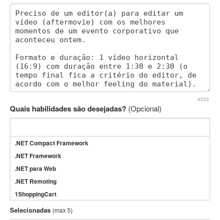
4332
Quais habilidades são desejadas?
(Opcional)
.NET Compact Framework
.NET Framework
.NET para Web
.NET Remoting
1ShoppingCart
3DS Max
Selecionadas
(max 5)
3GSM