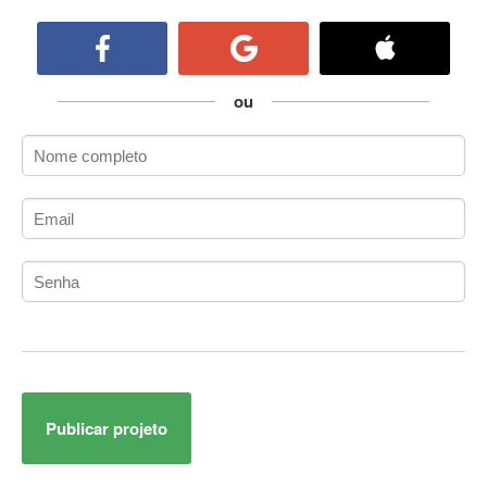
ActiveCollab
ActiveX
ActiveX Data Objects (ADO)
Ada
ou
Adianti Framework
ADK
Administração
Administração Acadêmica
Administração de Artistas e Repertórios
Administração de Banco de Dados
Administração de Redes
Administração PostgreSQL
Administrador de Sistemas
ADO.NET
ADO.NET Entity Framework
Publicar projeto
Adobe After Effects
Adobe AIR