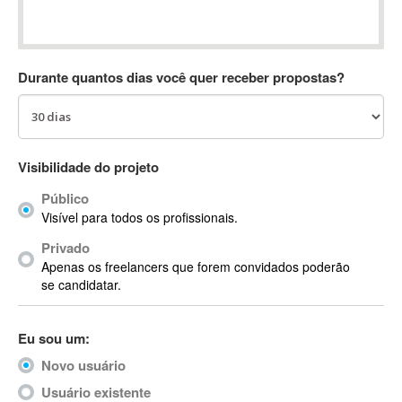
Absynth
AC Drives
AC3
Durante quantos dias você quer receber propostas?
ACARS
AccountMate
ACDSee
ACID Pro
Visibilidade do projeto
ACPI
Público
Acrobat
Visível para todos os profissionais.
Acrobat X
Privado
Acronis
Apenas os freelancers que forem convidados poderão
ACT
se candidatar.
Actian
Actimize
Eu sou um:
ActionScript
Novo usuário
ActionScript 3
Active Directory
Usuário existente