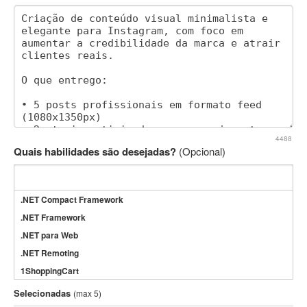
4488
Quais habilidades são desejadas?
(Opcional)
.NET Compact Framework
.NET Framework
.NET para Web
.NET Remoting
1ShoppingCart
3DS Max
Selecionadas
(max 5)
3GSM