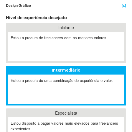
Design Gráfico
[x]
4D Dimension
802.11
Nível de experiência desejado
A&P
Iniciante
A-GPS
Estou a procura de freelancers com os menores valores.
A2Billing
AAUS Scientific Diver
Ab Initio
ABAP
Abaqus
Intermediário
ABBYY FineReader
Estou a procura de uma combinação de experiência e valor.
ABIS
AbleCommerce
Ableton
Ableton Live
Especialista
Ableton Push
Abstract
Estou disposto a pagar valores mais elevados para freelancers
experientes.
Abstract Window Toolkit (AWT)