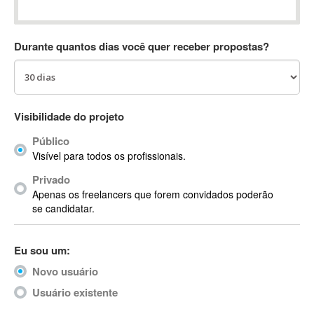
Absynth
AC Drives
Durante quantos dias você quer receber propostas?
AC3
ACARS
AccountMate
ACDSee
Visibilidade do projeto
ACID Pro
Público
ACPI
Visível para todos os profissionais.
Acrobat
Acrobat X
Privado
Apenas os freelancers que forem convidados poderão
Acronis
se candidatar.
ACT
Actian
Eu sou um:
Actimize
ActionScript
Novo usuário
ActionScript 3
Usuário existente
Active Directory