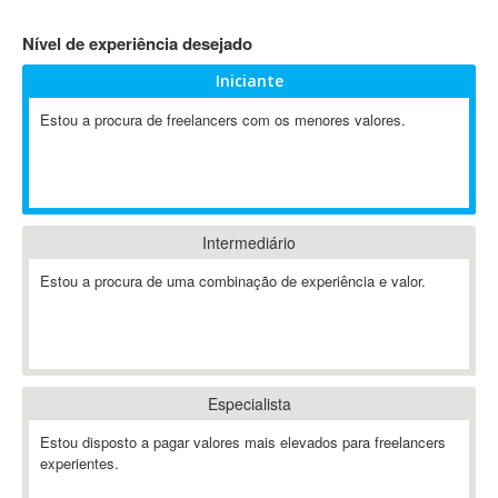
4D Dimension
Nível de experiência desejado
802.11
Iniciante
A&P
A-GPS
Estou a procura de freelancers com os menores valores.
A2Billing
AAUS Scientific Diver
Ab Initio
ABAP
Intermediário
Abaqus
Estou a procura de uma combinação de experiência e valor.
ABBYY FineReader
ABIS
AbleCommerce
Ableton
Especialista
Ableton Live
Ableton Push
Estou disposto a pagar valores mais elevados para freelancers
Abstract
experientes.
Abstract Window Toolkit (AWT)