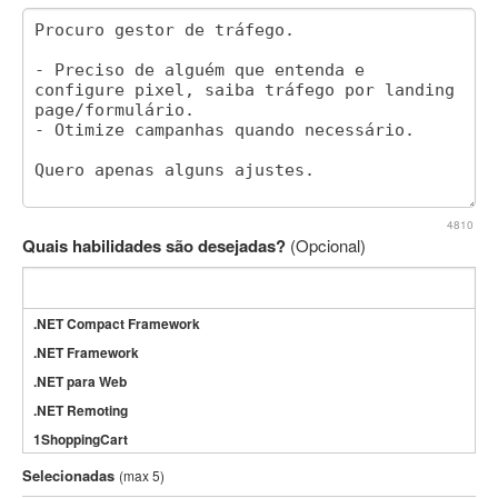
4810
Quais habilidades são desejadas?
(Opcional)
.NET Compact Framework
.NET Framework
.NET para Web
.NET Remoting
1ShoppingCart
3DS Max
Selecionadas
(max 5)
3GSM