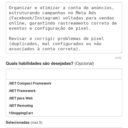
4092
Quais habilidades são desejadas?
(Opcional)
.NET Compact Framework
.NET Framework
.NET para Web
.NET Remoting
1ShoppingCart
3DS Max
Selecionadas
(max 5)
3GSM