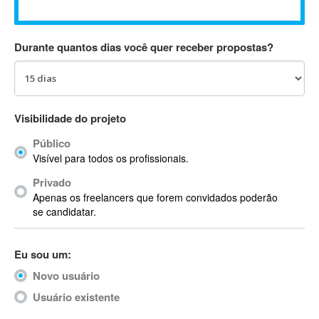
Absynth
AC Drives
Durante quantos dias você quer receber propostas?
AC3
ACARS
AccountMate
ACDSee
Visibilidade do projeto
ACID Pro
Público
ACPI
Visível para todos os profissionais.
Acrobat
Acrobat X
Privado
Apenas os freelancers que forem convidados poderão
Acronis
se candidatar.
ACT
Actian
Eu sou um:
Actimize
ActionScript
Novo usuário
ActionScript 3
Usuário existente
Active Directory