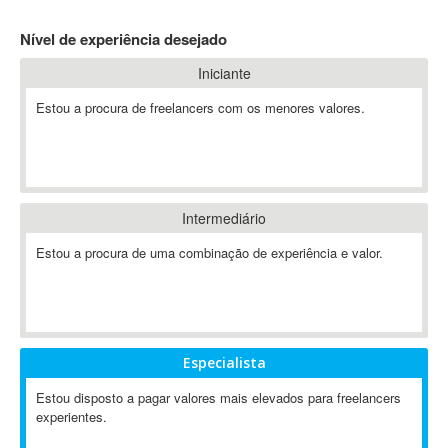
4D Dimension
Nível de experiência desejado
802.11
Iniciante
A&P
A-GPS
Estou a procura de freelancers com os menores valores.
A2Billing
AAUS Scientific Diver
Ab Initio
ABAP
Intermediário
Abaqus
Estou a procura de uma combinação de experiência e valor.
ABBYY FineReader
ABIS
AbleCommerce
Ableton
Especialista
Ableton Live
Ableton Push
Estou disposto a pagar valores mais elevados para freelancers
Abstract
experientes.
Abstract Window Toolkit (AWT)