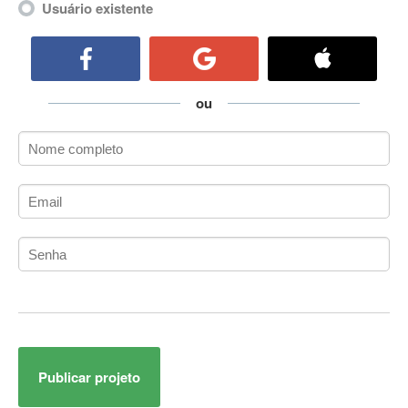
Usuário existente
ActiveCollab
ActiveX
ActiveX Data Objects (ADO)
Ada
ou
Adianti Framework
ADK
Administração
Administração Acadêmica
Administração de Artistas e Repertórios
Administração de Banco de Dados
Administração de Redes
Administração PostgreSQL
Administrador de Sistemas
ADO.NET
ADO.NET Entity Framework
Adobe After Effects
Publicar projeto
Adobe AIR