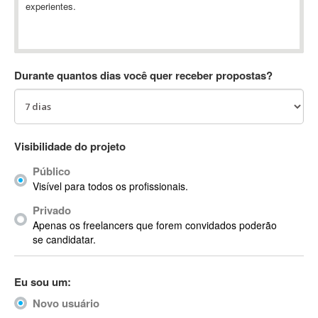
experientes.
Absynth
AC Drives
AC3
ACARS
Durante quantos dias você quer receber propostas?
AccountMate
ACDSee
ACID Pro
ACPI
Visibilidade do projeto
Acrobat
Público
Acrobat X
Visível para todos os profissionais.
Acronis
Privado
ACT
Apenas os freelancers que forem convidados poderão
Actian
se candidatar.
Actimize
ActionScript
Eu sou um:
ActionScript 3
Novo usuário
Active Directory