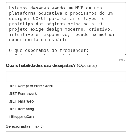
4059
Quais habilidades são desejadas?
(Opcional)
.NET Compact Framework
.NET Framework
.NET para Web
.NET Remoting
1ShoppingCart
3DS Max
Selecionadas
(max 5)
3GSM