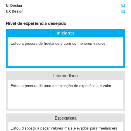
UI Design
[x]
4D Dimension
UX Design
[x]
802.11
Nível de experiência desejado
A&P
A-GPS
Iniciante
A2Billing
Estou a procura de freelancers com os menores valores.
AAUS Scientific Diver
Ab Initio
ABAP
Abaqus
Intermediário
ABBYY FineReader
ABIS
Estou a procura de uma combinação de experiência e valor.
AbleCommerce
Ableton
Ableton Live
Ableton Push
Especialista
Abstract
Estou disposto a pagar valores mais elevados para freelancers
Abstract Window Toolkit (AWT)