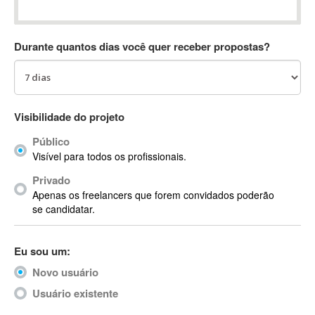
Absynth
AC Drives
Durante quantos dias você quer receber propostas?
AC3
ACARS
AccountMate
ACDSee
Visibilidade do projeto
ACID Pro
Público
ACPI
Visível para todos os profissionais.
Acrobat
Acrobat X
Privado
Apenas os freelancers que forem convidados poderão
Acronis
se candidatar.
ACT
Actian
Eu sou um:
Actimize
ActionScript
Novo usuário
ActionScript 3
Usuário existente
Active Directory