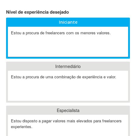
4D Dimension
Nível de experiência desejado
802.11
Iniciante
A&P
A-GPS
Estou a procura de freelancers com os menores valores.
A2Billing
AAUS Scientific Diver
Ab Initio
ABAP
Intermediário
Abaqus
Estou a procura de uma combinação de experiência e valor.
ABBYY FineReader
ABIS
AbleCommerce
Ableton
Especialista
Ableton Live
Ableton Push
Estou disposto a pagar valores mais elevados para freelancers
Abstract
experientes.
Abstract Window Toolkit (AWT)