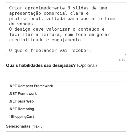
3759
Quais habilidades são desejadas?
(Opcional)
.NET Compact Framework
.NET Framework
.NET para Web
.NET Remoting
1ShoppingCart
3DS Max
Selecionadas
(max 5)
3GSM