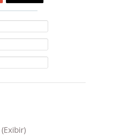
s
(Exibir)