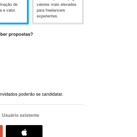
inação de
valores mais elevados
a e valor.
para freelancers
experientes.
eber propostas?
nvidados poderão se candidatar.
Usuário existente