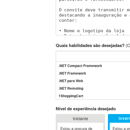
Quais habilidades são desejadas?
(O
.NET Compact Framework
.NET Framework
.NET para Web
.NET Remoting
1ShoppingCart
3DS Max
Nível de experiência desejado
3GSM
Iniciante
Inter
4D Dimension
802.11
Estou a procura de
Estou a p