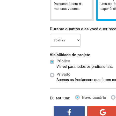
A&P
freelancers com os
uma comb
menores valores.
experiênci
A-GPS
A2Billing
AAUS Scientific Diver
Durante quantos dias você quer rec
Ab Initio
ABAP
Abaqus
ABBYY FineReader
Visibilidade do projeto
ABIS
Público
AbleCommerce
Visível para todos os profissionais.
Ableton
Privado
Ableton Live
Apenas os freelancers que forem co
Ableton Push
Abstract
Novo usuário
Eu sou um:
Abstract Window Toolkit (AWT)
Absynth
AC Drives