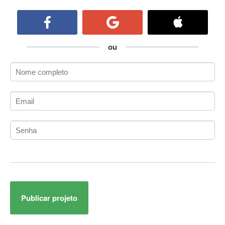
ActiveCollab
ActiveX
ActiveX Data Objects (ADO)
Ada
ou
Adianti Framework
ADK
Administração
Administração Acadêmica
Administração de Artistas e Repertórios
Administração de Banco de Dados
Administração de Redes
Administração PostgreSQL
Administrador de Sistemas
ADO.NET
ADO.NET Entity Framework
Publicar projeto
Adobe After Effects
Adobe AIR