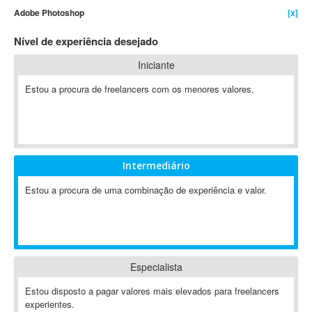
Adobe Photoshop
[x]
4D Dimension
802.11
Nível de experiência desejado
A&P
Iniciante
A-GPS
Estou a procura de freelancers com os menores valores.
A2Billing
AAUS Scientific Diver
Ab Initio
ABAP
Abaqus
Intermediário
ABBYY FineReader
Estou a procura de uma combinação de experiência e valor.
ABIS
AbleCommerce
Ableton
Ableton Live
Especialista
Ableton Push
Abstract
Estou disposto a pagar valores mais elevados para freelancers
experientes.
Abstract Window Toolkit (AWT)