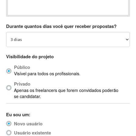
Absynth
AC Drives
AC3
Durante quantos dias você quer receber propostas?
ACARS
AccountMate
ACDSee
ACID Pro
Visibilidade do projeto
ACPI
Público
Acrobat
Visível para todos os profissionais.
Acrobat X
Privado
Acronis
Apenas os freelancers que forem convidados poderão
ACT
se candidatar.
Actian
Actimize
Eu sou um:
ActionScript
Novo usuário
ActionScript 3
Active Directory
Usuário existente