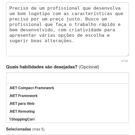
4734
Quais habilidades são desejadas?
(Opcional)
.NET Compact Framework
.NET Framework
.NET para Web
.NET Remoting
1ShoppingCart
3DS Max
Selecionadas
(max 5)
3GSM