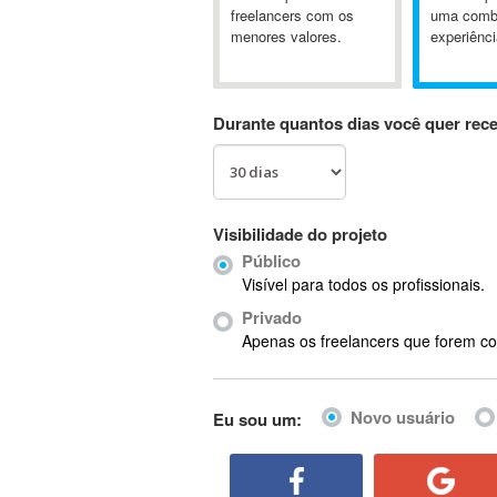
A&P
freelancers com os
uma comb
menores valores.
experiênci
A-GPS
A2Billing
AAUS Scientific Diver
Durante quantos dias você quer rec
Ab Initio
ABAP
Abaqus
ABBYY FineReader
Visibilidade do projeto
ABIS
Público
AbleCommerce
Visível para todos os profissionais.
Ableton
Privado
Ableton Live
Apenas os freelancers que forem co
Ableton Push
Abstract
Novo usuário
Eu sou um:
Abstract Window Toolkit (AWT)
Absynth
AC Drives