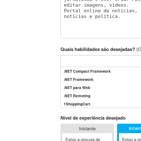
Quais habilidades são desejadas?
(O
.NET Compact Framework
.NET Framework
.NET para Web
.NET Remoting
1ShoppingCart
3DS Max
Nível de experiência desejado
3GSM
Iniciante
Inter
4D Dimension
802.11
Estou a procura de
Estou a p