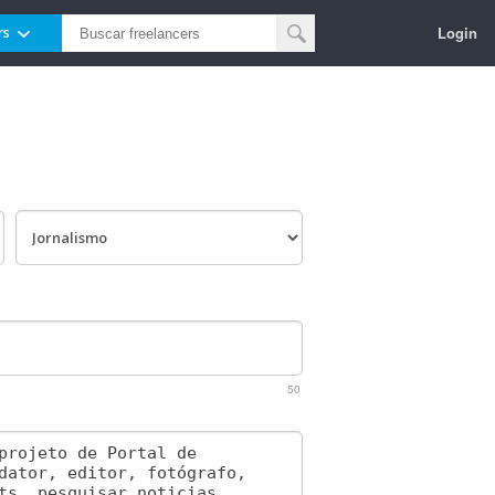
Login
rs
50