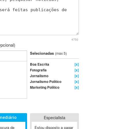
4750
pcional)
Selecionadas
(max 5)
Boa Escrita
[x]
Fotografia
[x]
Jornalismo
[x]
Jornalismo Político
[x]
Marketing Político
[x]
mediário
Especialista
rocura de
Estou disposto a pagar