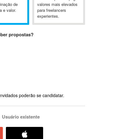
inação de
valores mais elevados
a e valor.
para freelancers
experientes.
eber propostas?
nvidados poderão se candidatar.
Usuário existente