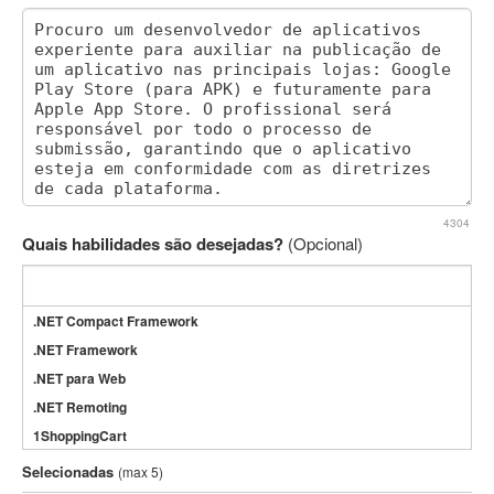
4304
Quais habilidades são desejadas?
(Opcional)
.NET Compact Framework
.NET Framework
.NET para Web
.NET Remoting
1ShoppingCart
3DS Max
Selecionadas
(max 5)
3GSM