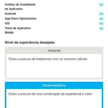
Análise de Usabiidade
[x]
4D Dimension
de Aplicativo
802.11
Android
[x]
App Store Optimization
[x]
A&P
iOS
[x]
A-GPS
Teste de Aplicativo
[x]
A2Billing
Mobile
AAUS Scientific Diver
Nível de experiência desejado
Ab Initio
ABAP
Iniciante
Abaqus
Estou a procura de freelancers com os menores valores.
ABBYY FineReader
ABIS
AbleCommerce
Ableton
Intermediário
Ableton Live
Estou a procura de uma combinação de experiência e valor.
Ableton Push
Abstract
Abstract Window Toolkit (AWT)