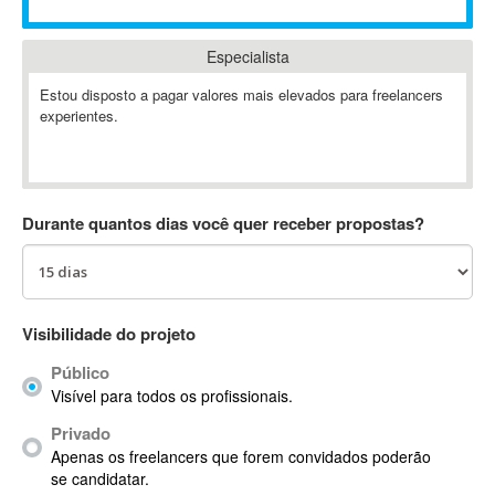
Absynth
AC Drives
Especialista
AC3
Estou disposto a pagar valores mais elevados para freelancers
ACARS
experientes.
AccountMate
ACDSee
ACID Pro
Durante quantos dias você quer receber propostas?
ACPI
Acrobat
Acrobat X
Acronis
Visibilidade do projeto
ACT
Actian
Público
Actimize
Visível para todos os profissionais.
ActionScript
Privado
ActionScript 3
Apenas os freelancers que forem convidados poderão
se candidatar.
Active Directory