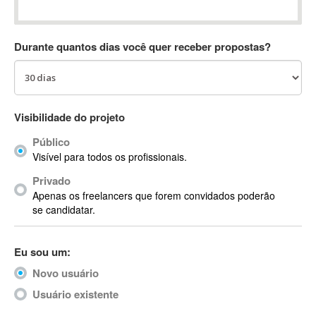
Absynth
AC Drives
Durante quantos dias você quer receber propostas?
AC3
ACARS
AccountMate
ACDSee
Visibilidade do projeto
ACID Pro
Público
ACPI
Visível para todos os profissionais.
Acrobat
Acrobat X
Privado
Apenas os freelancers que forem convidados poderão
Acronis
se candidatar.
ACT
Actian
Eu sou um:
Actimize
ActionScript
Novo usuário
ActionScript 3
Usuário existente
Active Directory