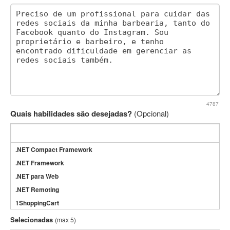
4787
Quais habilidades são desejadas?
(Opcional)
.NET Compact Framework
.NET Framework
.NET para Web
.NET Remoting
1ShoppingCart
3DS Max
Selecionadas
(max 5)
3GSM