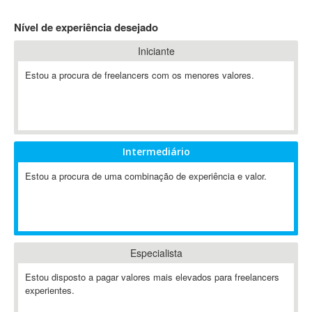
4D Dimension
Nível de experiência desejado
802.11
Iniciante
A&P
A-GPS
Estou a procura de freelancers com os menores valores.
A2Billing
AAUS Scientific Diver
Ab Initio
ABAP
Intermediário
Abaqus
Estou a procura de uma combinação de experiência e valor.
ABBYY FineReader
ABIS
AbleCommerce
Ableton
Especialista
Ableton Live
Ableton Push
Estou disposto a pagar valores mais elevados para freelancers
Abstract
experientes.
Abstract Window Toolkit (AWT)