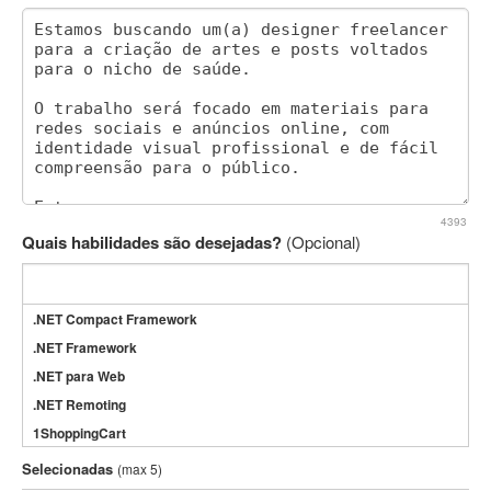
4393
Quais habilidades são desejadas?
(Opcional)
.NET Compact Framework
.NET Framework
.NET para Web
.NET Remoting
1ShoppingCart
3DS Max
Selecionadas
(max 5)
3GSM