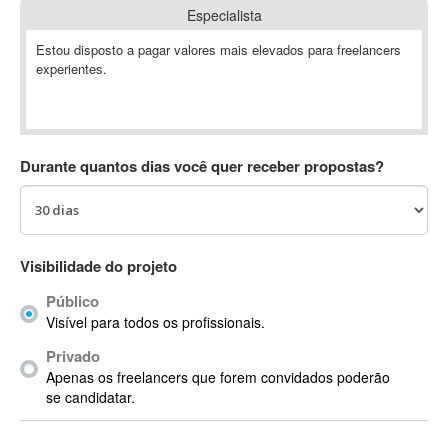
Especialista
Absynth
AC Drives
Estou disposto a pagar valores mais elevados para freelancers
experientes.
AC3
ACARS
AccountMate
ACDSee
Durante quantos dias você quer receber propostas?
ACID Pro
ACPI
Acrobat
Acrobat X
Visibilidade do projeto
Acronis
Público
ACT
Visível para todos os profissionais.
Actian
Privado
Actimize
Apenas os freelancers que forem convidados poderão
ActionScript
se candidatar.
ActionScript 3
Active Directory