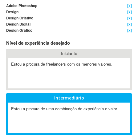
Adobe Photoshop
[x]
4D Dimension
Design
[x]
802.11
Design Criativo
[x]
A&P
Design Digital
[x]
Design Gráfico
[x]
A-GPS
A2Billing
Nível de experiência desejado
AAUS Scientific Diver
Iniciante
Ab Initio
ABAP
Estou a procura de freelancers com os menores valores.
Abaqus
ABBYY FineReader
ABIS
AbleCommerce
Intermediário
Ableton
Estou a procura de uma combinação de experiência e valor.
Ableton Live
Ableton Push
Abstract
Abstract Window Toolkit (AWT)