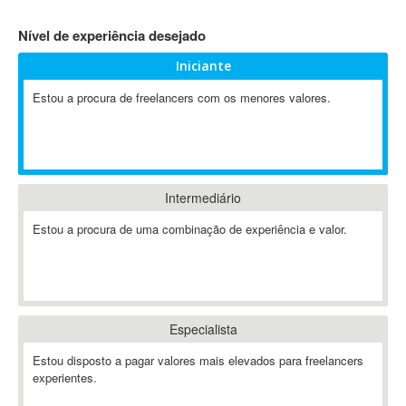
4D Dimension
Nível de experiência desejado
802.11
Iniciante
A&P
A-GPS
Estou a procura de freelancers com os menores valores.
A2Billing
AAUS Scientific Diver
Ab Initio
ABAP
Intermediário
Abaqus
Estou a procura de uma combinação de experiência e valor.
ABBYY FineReader
ABIS
AbleCommerce
Ableton
Especialista
Ableton Live
Ableton Push
Estou disposto a pagar valores mais elevados para freelancers
Abstract
experientes.
Abstract Window Toolkit (AWT)