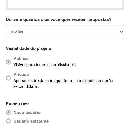
Absynth
AC Drives
Durante quantos dias você quer receber propostas?
AC3
ACARS
AccountMate
ACDSee
Visibilidade do projeto
ACID Pro
Público
ACPI
Visível para todos os profissionais.
Acrobat
Acrobat X
Privado
Apenas os freelancers que forem convidados poderão
Acronis
se candidatar.
ACT
Actian
Eu sou um:
Actimize
ActionScript
Novo usuário
ActionScript 3
Usuário existente
Active Directory