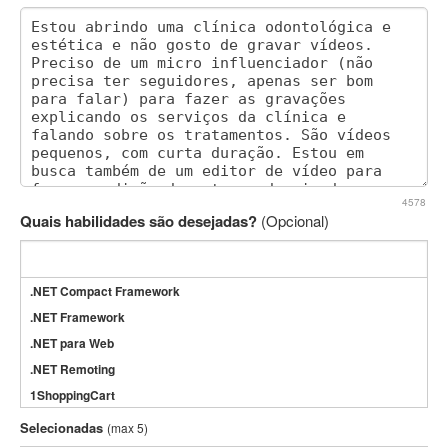
4578
Quais habilidades são desejadas?
(Opcional)
.NET Compact Framework
.NET Framework
.NET para Web
.NET Remoting
1ShoppingCart
3DS Max
Selecionadas
(max 5)
3GSM