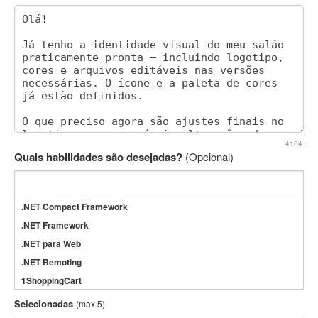
4164
Quais habilidades são desejadas?
(Opcional)
.NET Compact Framework
.NET Framework
.NET para Web
.NET Remoting
1ShoppingCart
3DS Max
Selecionadas
(max 5)
3GSM