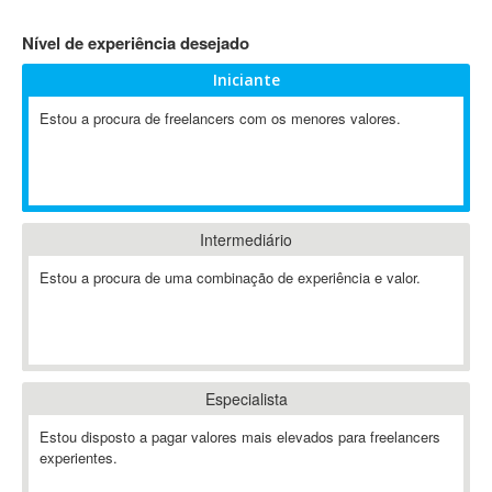
4D Dimension
Nível de experiência desejado
802.11
Iniciante
A&P
A-GPS
Estou a procura de freelancers com os menores valores.
A2Billing
AAUS Scientific Diver
Ab Initio
ABAP
Intermediário
Abaqus
Estou a procura de uma combinação de experiência e valor.
ABBYY FineReader
ABIS
AbleCommerce
Ableton
Especialista
Ableton Live
Ableton Push
Estou disposto a pagar valores mais elevados para freelancers
Abstract
experientes.
Abstract Window Toolkit (AWT)