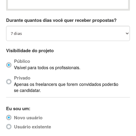
Absynth
AC Drives
Durante quantos dias você quer receber propostas?
AC3
ACARS
AccountMate
ACDSee
Visibilidade do projeto
ACID Pro
Público
ACPI
Visível para todos os profissionais.
Acrobat
Acrobat X
Privado
Apenas os freelancers que forem convidados poderão
Acronis
se candidatar.
ACT
Actian
Eu sou um:
Actimize
ActionScript
Novo usuário
ActionScript 3
Usuário existente
Active Directory